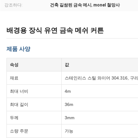
강조하다:
건축 길쌈된 금속 메시
,
monel 철망사
배경용 장식 유연 금속 메쉬 커튼
제품 사양
속성
값
재료
스테인리스 스틸 와이어 304.316, 구
최대 너비
4m
최대 길이
36m
두께
3mm
소량 주문
가능