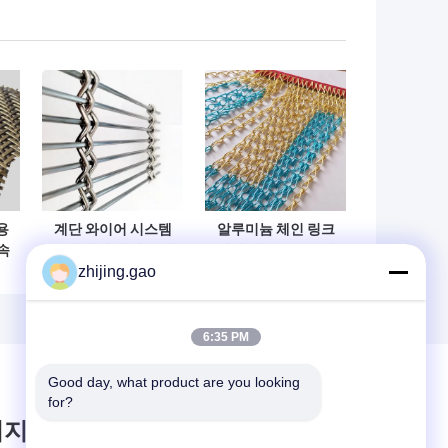
용
계단 와이어 시스템
알루미늄 체인 링크
속
을위한 경비 배포 와
메쉬 커튼 16mm 장
zhijing.gao
이어 망
식 와이어 메쉬
6:35 PM
Good day, what product are you looking 
for?
시지를 남겨주세요