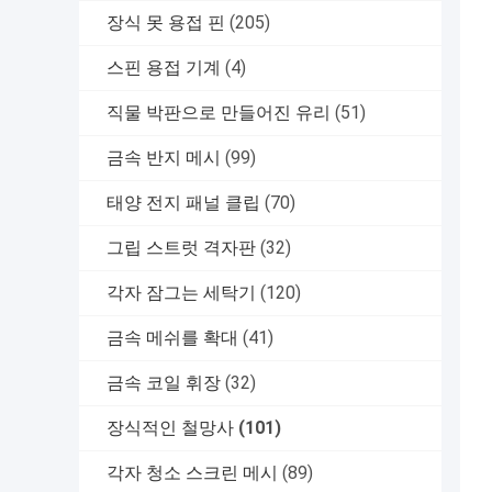
장식 못 용접 핀
(205)
스핀 용접 기계
(4)
직물 박판으로 만들어진 유리
(51)
금속 반지 메시
(99)
태양 전지 패널 클립
(70)
그립 스트럿 격자판
(32)
각자 잠그는 세탁기
(120)
금속 메쉬를 확대
(41)
금속 코일 휘장
(32)
장식적인 철망사
(101)
각자 청소 스크린 메시
(89)