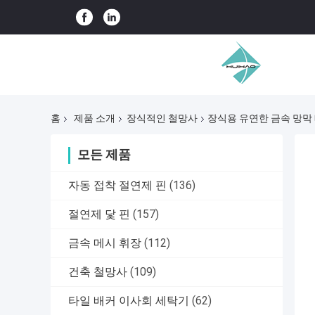
홈
제품 소개
장식적인 철망사
장식용 유연한 금속 망막
모든 제품
자동 접착 절연제 핀
(136)
절연제 닻 핀
(157)
금속 메시 휘장
(112)
건축 철망사
(109)
타일 배커 이사회 세탁기
(62)