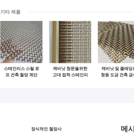
기타 제품
스테인리스 스틸 로
캐비닛 창문을위한
캐비닛 및 클래딩
프 건축 철망 계단
고대 접착 스테인리
청동 도금 건축 금
단열 스크린
스 스틸 건축 철망
메쉬
메
장식적인 철망사