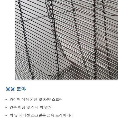
응용 분야
와이어 메쉬 외관 및 차양 스크린
건축 천장 및 장식 벽 덮개
벽 및 파티션 스크린용 금속 드레이퍼리