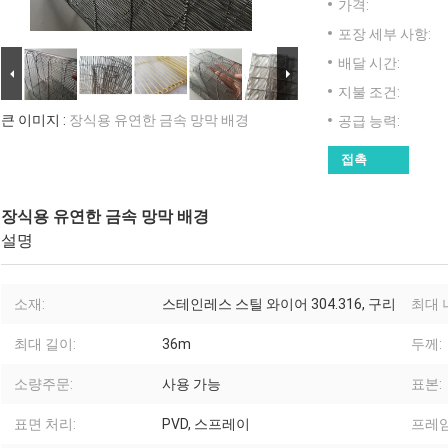
가격:
포장 세부 사항:
배달 시간:
지불 조건:
큰 이미지 :
장식용 유연한 금속 망막 배경
공급 능력:
접촉
장식용 유연한 금속 망막 배경
설명
소재:
스테인레스 스틸 와이어 304.316, 구리
최대 
최대 길이:
36m
두께:
소량주문:
사용 가능
표본:
표면 처리:
PVD, 스프레이
프레임