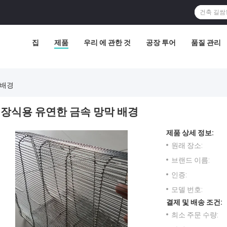
집
제품
우리 에 관한 것
공장 투어
품질 관리
 배경
장식용 유연한 금속 망막 배경
제품 상세 정보:
원래 장소:
브랜드 이름:
인증:
모델 번호:
결제 및 배송 조건:
최소 주문 수량: