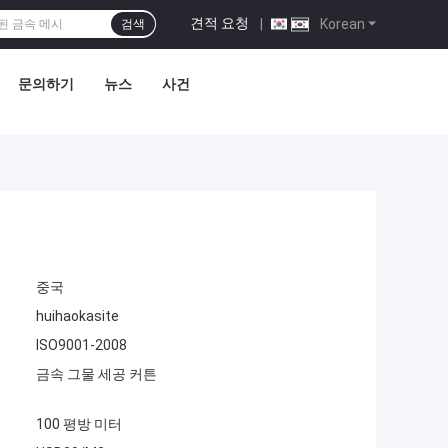
견적 요청
|
Korean
검색
문의하기
뉴스
사건
중국
huihaokasite
ISO9001-2008
금속 그물 세공 커튼
100 평방 미터