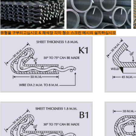
유형을 구부리고십시오 & 채석장 각자 청소 스크린 메시의 설치하십시오