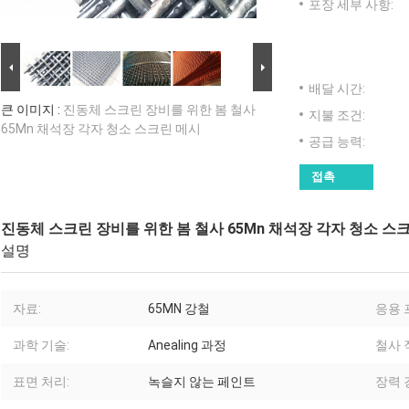
포장 세부 사항:
배달 시간:
큰 이미지 :
진동체 스크린 장비를 위한 봄 철사
지불 조건:
65Mn 채석장 각자 청소 스크린 메시
공급 능력:
접촉
진동체 스크린 장비를 위한 봄 철사 65Mn 채석장 각자 청소 스
설명
자료:
65MN 강철
응용 
과학 기술:
Anealing 과정
철사 
표면 처리:
녹슬지 않는 페인트
장력 