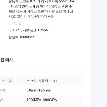
진동체 스크린 메시 패킹 세부사항 65Mn 304
316 스테인리스 채광 여과기 패킹을 위한 주
름을 잡은 채석장 스크린 메시를 돌을 파내십
시오: 고객의 requir에 따라 4.를
5-8 일 일
L/C, T/T, 서부 동맹, Paypal
한달에 10000pcs
크린 메시
프로그램:
스크린, 진동체 스크린
직경:
0.8mm-12.5mm
강도:
1200MPA-1800MPA