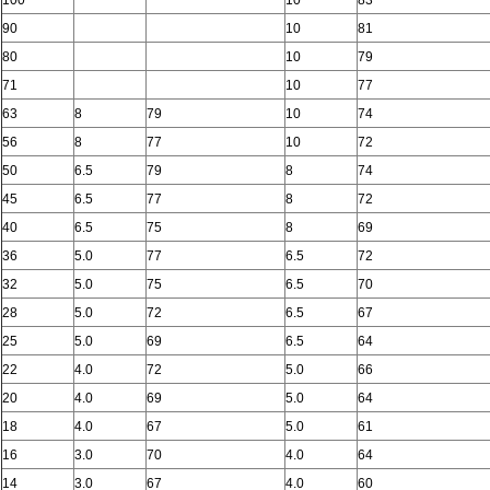
100
10
83
90
10
81
80
10
79
71
10
77
63
8
79
10
74
56
8
77
10
72
50
6.5
79
8
74
45
6.5
77
8
72
40
6.5
75
8
69
36
5.0
77
6.5
72
32
5.0
75
6.5
70
28
5.0
72
6.5
67
25
5.0
69
6.5
64
22
4.0
72
5.0
66
20
4.0
69
5.0
64
18
4.0
67
5.0
61
16
3.0
70
4.0
64
14
3.0
67
4.0
60