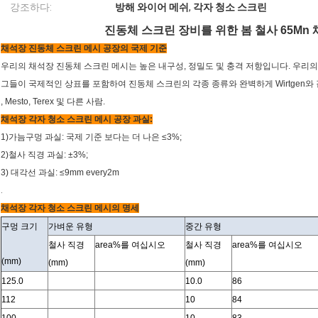
강조하다:
방해 와이어 메쉬
,
각자 청소 스크린
진동체 스크린 장비를 위한 봄 철사 65Mn
채석장 진동체 스크린 메시 공장의 국제 기준
우리의 채석장 진동체 스크린 메시는 높은 내구성, 정밀도 및 충격 저항입니다. 우리
그들이 국제적인 상표를 포함하여 진동체 스크린의 각종 종류와 완벽하게 Wirtgen와 같은
, Mesto, Terex 및 다른 사람.
채석장 각자 청소 스크린 메시 공장 과실:
1)가늠구멍 과실: 국제 기준 보다는 더 나은 ≤3%;
2)철사 직경 과실: ±3%;
3) 대각선 과실: ≤9mm every2m
.
채석장 각자 청소 스크린 메시의 명세
구멍 크기
가벼운 유형
중간 유형
철사 직경
area%를 여십시오
철사 직경
area%를 여십시오
(mm)
(mm)
(mm)
125.0
10.0
86
112
10
84