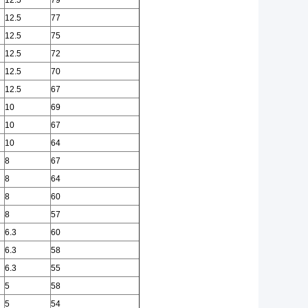
12.5
79
12.5
77
12.5
75
12.5
72
12.5
70
12.5
67
10
69
10
67
10
64
8
67
8
64
8
60
8
57
6.3
60
6.3
58
6.3
55
5
58
5
54