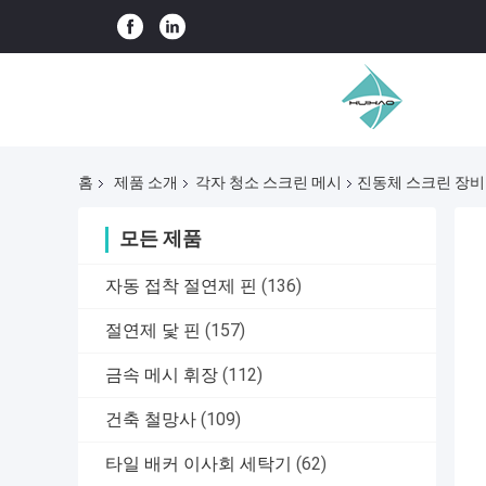
홈
제품 소개
각자 청소 스크린 메시
진동체 스크린 장비를
모든 제품
자동 접착 절연제 핀
(136)
절연제 닻 핀
(157)
금속 메시 휘장
(112)
건축 철망사
(109)
타일 배커 이사회 세탁기
(62)