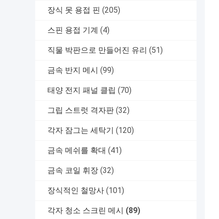
장식 못 용접 핀
(205)
스핀 용접 기계
(4)
직물 박판으로 만들어진 유리
(51)
금속 반지 메시
(99)
태양 전지 패널 클립
(70)
그립 스트럿 격자판
(32)
각자 잠그는 세탁기
(120)
금속 메쉬를 확대
(41)
금속 코일 휘장
(32)
장식적인 철망사
(101)
각자 청소 스크린 메시
(89)