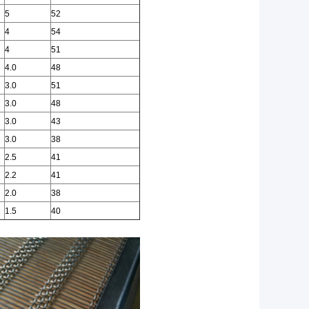
5
52
4
54
4
51
4.0
48
3.0
51
3.0
48
3.0
43
3.0
38
2.5
41
2.2
41
2.0
38
1.5
40