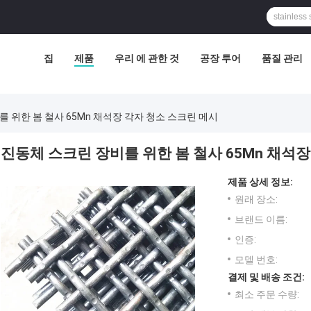
집
제품
우리 에 관한 것
공장 투어
품질 관리
 위한 봄 철사 65Mn 채석장 각자 청소 스크린 메시
진동체 스크린 장비를 위한 봄 철사 65Mn 채석
제품 상세 정보:
원래 장소:
브랜드 이름:
인증:
모델 번호:
결제 및 배송 조건:
최소 주문 수량: