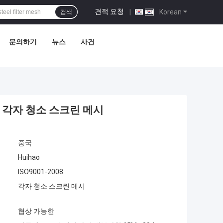
견적 요청
|
Korean
검색
문의하기
뉴스
사건
장 각자 청소 스크린 메시
중국
Huihao
ISO9001-2008
각자 청소 스크린 메시
협상 가능한