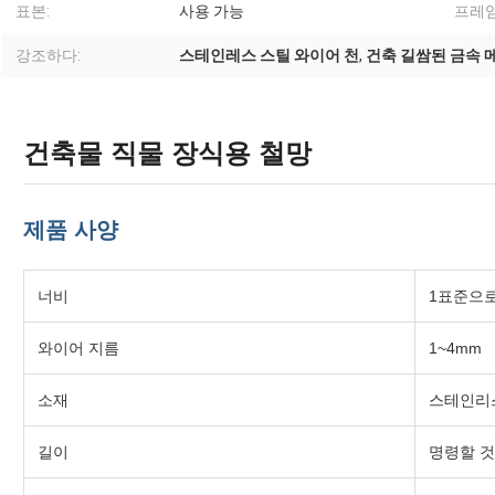
표본:
사용 가능
프레임
강조하다:
스테인레스 스틸 와이어 천
,
건축 길쌈된 금속 
건축물 직물 장식용 철망
제품 사양
너비
1표준으로 
와이어 지름
1~4mm
소재
스테인리
길이
명령할 것