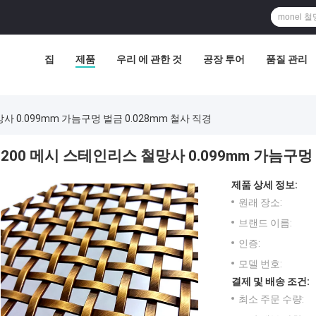
집
제품
우리 에 관한 것
공장 투어
품질 관리
사 0.099mm 가늠구멍 벌금 0.028mm 철사 직경
200 메시 스테인리스 철망사 0.099mm 가늠구멍 
제품 상세 정보:
원래 장소:
브랜드 이름:
인증:
모델 번호:
결제 및 배송 조건:
최소 주문 수량: