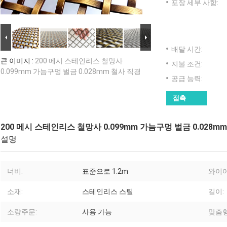
포장 세부 사항:
배달 시간:
큰 이미지 :
200 메시 스테인리스 철망사
지불 조건:
0.099mm 가늠구멍 벌금 0.028mm 철사 직경
공급 능력:
접촉
200 메시 스테인리스 철망사 0.099mm 가늠구멍 벌금 0.028m
설명
너비:
표준으로 1.2m
와이어
소재:
스테인리스 스틸
길이:
소량주문:
사용 가능
맞춤형