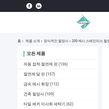
홈
제품 소개
장식적인 철망사
200 메시 스테인리스 철망
모든 제품
자동 접착 절연제 핀
(136)
절연제 닻 핀
(157)
금속 메시 휘장
(112)
건축 철망사
(109)
타일 배커 이사회 세탁기
(62)