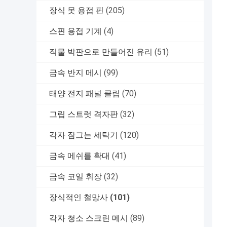
장식 못 용접 핀
(205)
스핀 용접 기계
(4)
직물 박판으로 만들어진 유리
(51)
금속 반지 메시
(99)
태양 전지 패널 클립
(70)
그립 스트럿 격자판
(32)
각자 잠그는 세탁기
(120)
금속 메쉬를 확대
(41)
금속 코일 휘장
(32)
장식적인 철망사
(101)
각자 청소 스크린 메시
(89)