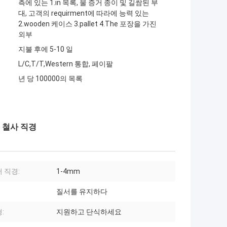
측에 있는 1.in 목록, 물 증거 종이 및 길쌈된 부
대, 고객의 requirment에 따라에 능력 있는
2.wooden 케이스 3.pallet 4.The 포장을 가진
외부
지불 후에 5-10 일
L/C,T/T,Western 통합, 페이팔
년 당 100000의 목록
m 철사 직경
 직경:
1-4mm
질서를 유지하다
:
지원하고 단식하세요