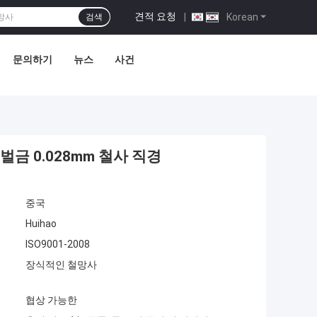
견적 요청
|
Korean
검색
문의하기
뉴스
사건
벌금 0.028mm 철사 직경
중국
Huihao
ISO9001-2008
장식적인 철망사
협상 가능한