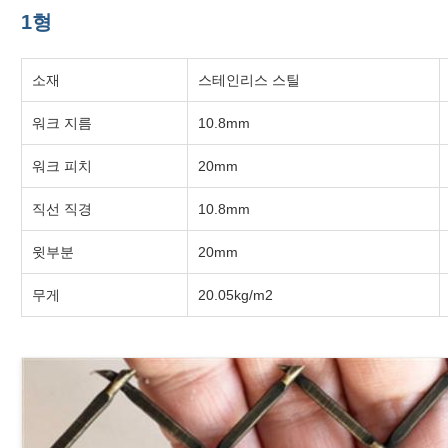
1형
소재
스테인리스 스틸
워크 지름
10.8mm
워크 피치
20mm
직선 직경
10.8mm
윗부분
20mm
무게
20.05kg/m2