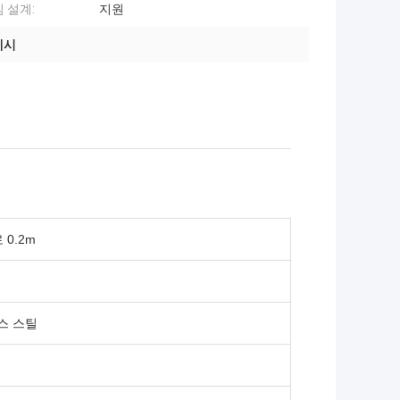
 설계:
지원
메시
0.2m
스 스틸