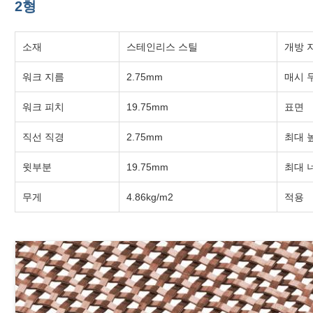
2형
소재
스테인리스 스틸
개방 
워크 지름
2.75mm
매시 
워크 피치
19.75mm
표면
직선 직경
2.75mm
최대 
윗부분
19.75mm
최대 
무게
4.86kg/m2
적용