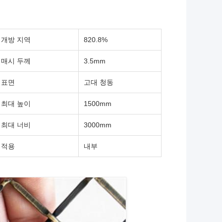
개방 지역
820.8%
매시 두께
3.5mm
표면
고대 청동
최대 높이
1500mm
최대 너비
3000mm
적용
내부