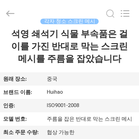
©
2017
-
2026
Huihao
각자 청소 스크린 메시
Hardware
Mesh
석영 쇄석기 식물 부속품은 걸
집
Product
Limited.
All
이를 가진 반대로 막는 스크린
Rights
Reserved.
제
메시를 주름을 잡았습니다
품
원래 장소:
중국
우
Huihao
브랜드 이름:
리
ISO9001-2008
인증:
에
모델 번호:
주름을 잡은 반대로 막는 스크린 메시
관
최소 주문 수량:
협상 가능한