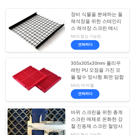
장비 식물을 분쇄하는 돌
채석장을 위한 스테인리
스 채석장 스크린 메시
MOQ:협상 가능한
연락하다
305x305x30mm 폴리우
레탄 PU 오점을 가진 모
듈 탈수 망사형 화면 담합
MOQ:10 PC를
연락하다
바위 스크린을 위한 총계
스크린 매체로 온화한 강
철 진동체 스크린 철망사
MOQ:협상 가능한