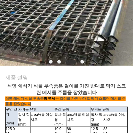
문
의
하
기
뉴
제품 설명
스
석영 쇄석기 식물 부속품은 걸이를 가진 반대로 막기 스크
린 메시를 주름을 잡았습니다
사
석영 쇄석기 식물 부속품
의 명세는
걸이를 가진 반대로 막기 스크린 메시를 주
름을 잡았습니다
구멍 크
가벼운 유형
중간 유형
무거운 유형
건
기
철사 직
area%를 여십
철사 직
area%를 여십
철사 직
area%를 여십
경
시오
경
시오
경
시오
(mm)
(mm)
(mm)
(mm)
125.0
10.0
86
12.5
83