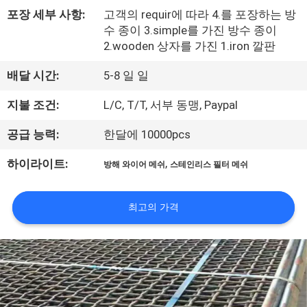
한
포장 세부 사항:
고객의 requir에 따라 4.를 포장하는 방
것
수 종이 3.simple를 가진 방수 종이
2.wooden 상자를 가진 1.iron 깔판
공
배달 시간:
5-8 일 일
장
지불 조건:
L/C, T/T, 서부 동맹, Paypal
투
공급 능력:
한달에 10000pcs
어
,
하이라이트:
방해 와이어 메쉬
스테인리스 필터 메쉬
품
최고의 가격
질
관
리