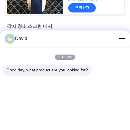
연락하다
각자 청소 스크린 메시
David
실리카 모래 세척용 셰이커 자갈 채광 진동 스크린
디자인 유형 차단 방지 스크린 습한 물질 스크린 처리
5:16 PM
석재 파쇄기용 막힘 방지 채석강 스크린 메쉬
Good day, what product are you looking for?
모든
자동 접착 절연제 핀
절연제 닻 핀
금속 메시 휘장
건축 철망사