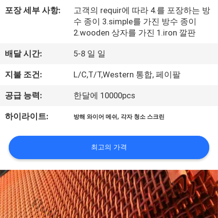
한
포장 세부 사항:
고객의 requir에 따라 4.를 포장하는 방
것
수 종이 3.simple를 가진 방수 종이
2.wooden 상자를 가진 1.iron 깔판
공
배달 시간:
5-8 일 일
장
지불 조건:
L/C,T/T,Western 통합, 페이팔
투
공급 능력:
한달에 10000pcs
어
,
하이라이트:
방해 와이어 메쉬
각자 청소 스크린
품
최고의 가격
질
관
리