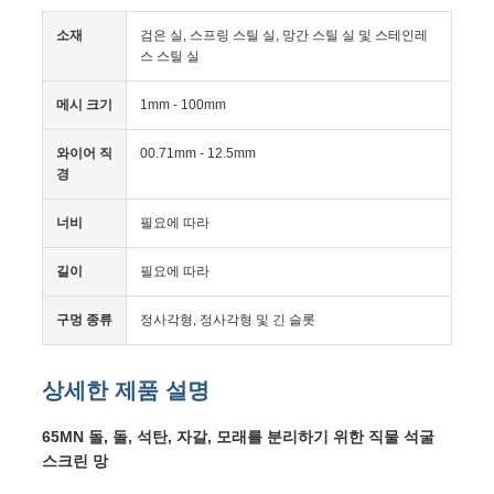
SITEMAP
소재
검은 실, 스프링 스틸 실, 망간 스틸 실 및 스테인레
스 스틸 실
PRIVACY
POLICY
메시 크기
1mm - 100mm
와이어 직
00.71mm - 12.5mm
경
너비
필요에 따라
길이
필요에 따라
구멍 종류
정사각형, 정사각형 및 긴 슬롯
상세한 제품 설명
65MN 돌, 돌, 석탄, 자갈, 모래를 분리하기 위한 직물 석굴
스크린 망