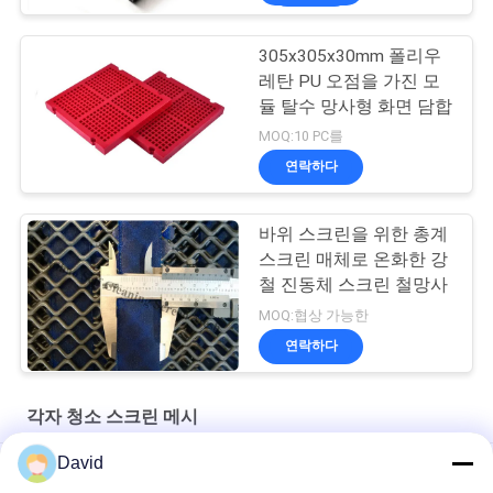
305x305x30mm 폴리우
레탄 PU 오점을 가진 모
듈 탈수 망사형 화면 담합
MOQ:10 PC를
연락하다
바위 스크린을 위한 총계
스크린 매체로 온화한 강
철 진동체 스크린 철망사
MOQ:협상 가능한
연락하다
각자 청소 스크린 메시
David
실리카 모래 세척용 셰이커 자갈 채광 진동 스크린