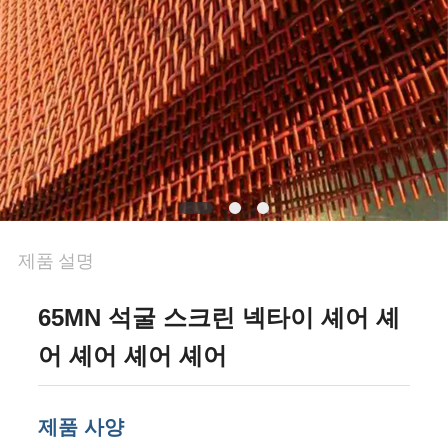
문
의
하
기
뉴
제품 설명
스
65MN 석굴 스크린 넥타이 셰어 셰
사
어 셰어 셰어 셰어
건
제품 사양