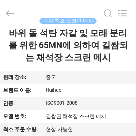
©
2017
-
2026
Huihao
각자 청소 스크린 메시
Hardware
Mesh
바위 돌 석탄 자갈 및 모래 분리
집
Product
Limited.
All
를 위한 65MN에 의하여 길쌈되
Rights
Reserved.
제
는 채석장 스크린 메시
품
원래 장소:
중국
우
Huihao
브랜드 이름:
리
ISO9001-2008
인증:
에
모델 번호:
길쌈된 채석장 스크린 메시
관
최소 주문 수량:
협상 가능한