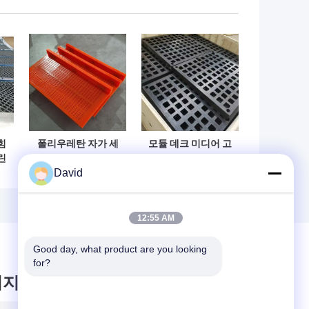
힘
폴리우레탄 자가 세
모듈 데크 미디어 고
린
척 탈수 스크린 메쉬
무 진동 스크린 메
30-40mm 두께
쉬, 광석 적용, 막힘
David
방지
12:55 AM
Good day, what product are you looking 
for?
시지를 남겨주세요