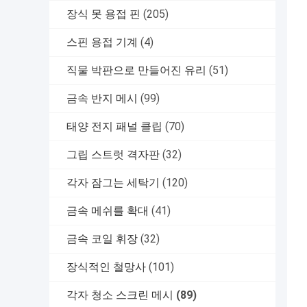
장식 못 용접 핀
(205)
스핀 용접 기계
(4)
직물 박판으로 만들어진 유리
(51)
금속 반지 메시
(99)
태양 전지 패널 클립
(70)
그립 스트럿 격자판
(32)
각자 잠그는 세탁기
(120)
금속 메쉬를 확대
(41)
금속 코일 휘장
(32)
장식적인 철망사
(101)
각자 청소 스크린 메시
(89)