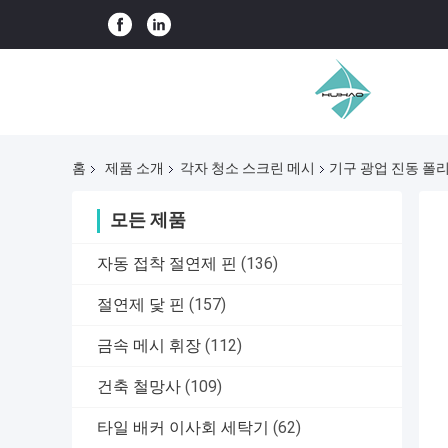
홈
제품 소개
각자 청소 스크린 메시
기구 광업 진동 폴리우
모든 제품
자동 접착 절연제 핀
(136)
절연제 닻 핀
(157)
금속 메시 휘장
(112)
건축 철망사
(109)
타일 배커 이사회 세탁기
(62)