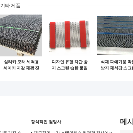
기타 제품
실리카 모래 세척용
디자인 유형 차단 방
석재 파쇄기용 막
셰이커 자갈 채광 진
지 스크린 습한 물질
방지 채석강 스크
동 스크린
스크린 처리
메쉬
메
장식적인 철망사
이를 가진 스
대중적인 내각 스테인리스 편평한 철사에서