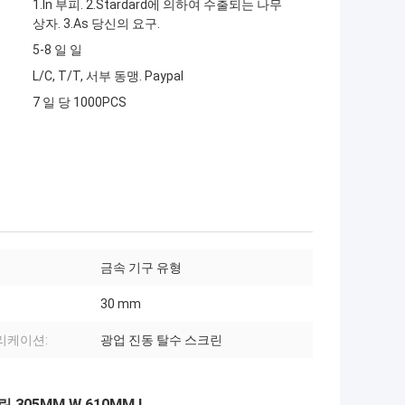
1.In 부피. 2.Stardard에 의하여 수출되는 나무
상자. 3.As 당신의 요구.
5-8 일 일
L/C, T/T, 서부 동맹. Paypal
7 일 당 1000PCS
금속 기구 유형
30 mm
리케이션:
광업 진동 탈수 스크린
305MM W 610MM L