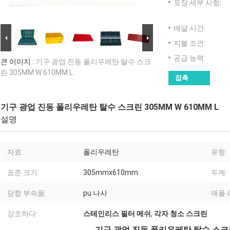
포장 세부 사항:
배달 시간:
지불 조건:
공급 능력:
큰 이미지 :
기구 광업 진동 폴리우레탄 탈수 스크
린 305MM W 610MM L
접촉
기구 광업 진동 폴리우레탄 탈수 스크린 305MM W 610MM L
설명
자료:
폴리우레탄
유형:
표준 크기:
305mmx610mm
두께:
담합 부속품:
pu 나사
애플 
강조하다:
스테인리스 필터 메쉬
,
각자 청소 스크린
기구 광업 진동 폴리우레탄 탈수 스크린 