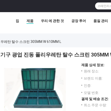
집
제품
우리 에 관한 것
공장 투어
품질 관리
레탄 탈수 스크린 305MM W 610MM L
기구 광업 진동 폴리우레탄 탈수 스크린 305MM W
제품 상세 정보:
원래 장소:
브랜드 이름:
인증:
모델 번호:
결제 및 배송 조건:
최소 주문 수량: