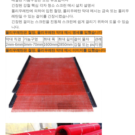
사
배열된 가늠구멍은 또한 유효합니다
긴장된 강철 핵심 각자 청소 스크린 메시 설치 설명서
이
폴리우레탄에 의하여 입힌 철망, 폴리우레탄 막대 메시는
금속 또는 폴리우
레탄일 수 있는 걸이를 긴장시켰습니다.
긴장된 걸이는 스크린을 진동체 스크린에 쉽게 걸리기 위하여 도울 수 있습
트
니다.
폴리우레탄은 철망, 폴리우레탄 막대 메시 명세를 입혔습니다
맵
막대 직경
가늠구멍
최대 폭
최대 길이
걸이 물자
관례
2mm-6mm
3mm-70mm
1600mm
2850mm
강철 또는 pu
지원
폴리우레탄은 철망, 폴리우레탄 막대 메시 이미지를 입혔습니다
PRIVACY
POLICY