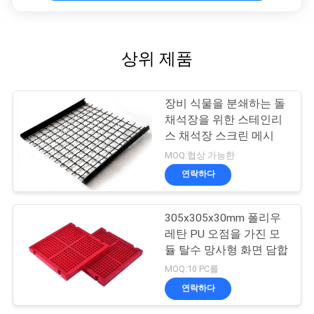
상위 제품
장비 식물을 분쇄하는 돌
채석장을 위한 스테인리
스 채석장 스크린 메시
MOQ:협상 가능한
연락하다
305x305x30mm 폴리우
레탄 PU 오점을 가진 모
듈 탈수 망사형 화면 담합
MOQ:10 PC를
연락하다