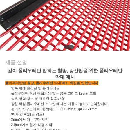
문
의
하
기
제품 설명
뉴
걸이 폴리우레탄 입히는 철망, 광산업을 위한 폴리우레탄
스
막대 메시
폴리우레탄은
철망, 폴리우레탄 막대 메시 특징을 입혔습니다
안쪽 밖에 철강선 및 폴리우레탄
폴리우레탄 탄성 중합체에 있는 금속 그리고 kevlar 코드
사
높은 장력 강도 및 걸출한 착용 저항
강철 핵심 폴리우레탄 스크린 메시는 가동 가능하고 연약합니다
건
분리기의 구조에 따라; 최대. Fl 1600 mm x Spi 2850 mm
90 해안 A (많은 경도)
3mm에서 가늠구멍 시작
2.0mm에서 철사 직경 시작