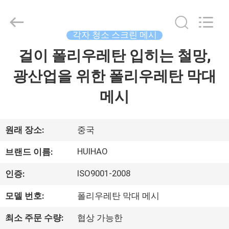
©
2017
-
2026
Huihao
각자 청소 스크린 메시
Hardware
Mesh
걸이 폴리우레탄 입히는 철망,
집
Product
Limited.
All
광산업을 위한 폴리우레탄 막대
Rights
Reserved.
제
메시
품
원래 장소:
중국
우
HUIHAO
브랜드 이름:
리
ISO9001-2008
인증:
에
모델 번호:
폴리우레탄 막대 메시
관
최소 주문 수량:
협상 가능한