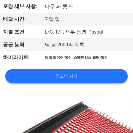
한
포장 세부 사항:
나무 파 렛 트
것
배달 시간:
7 일 일
공
지불 조건:
L/C, T/T, 서부 동맹, Paypal
장
공급 능력:
달 당 2000의 목록
투
,
하이라이트:
방해 와이어 메쉬
스테인리스 필터 메쉬
어
최고의 가격
품
질
관
리