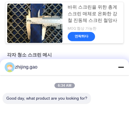
바위 스크린을 위한 총계
스크린 매체로 온화한 강
철 진동체 스크린 철망사
MOQ:협상 가능한
연락하다
각자 청소 스크린 메시
zhijing.gao
실리카 모래 세척용 셰이커 자갈 채광 진동 스크린
디자인 유형 차단 방지 스크린 습한 물질 스크린 처리
6:34 AM
석재 파쇄기용 막힘 방지 채석강 스크린 메쉬
Good day, what product are you looking for?
모든
자동 접착 절연제 핀
절연제 닻 핀