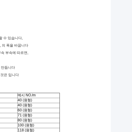
할 수 있습니다,
, 의 폭을 바꿉니다
부속 부속에 따르면,
런 만듭니다
 그것은 입니다
메시 NO./m
40 (원형)
40 (원형)
60 (원형)
71 (원형)
80 (원형)
100 (원형)
118 (원형)