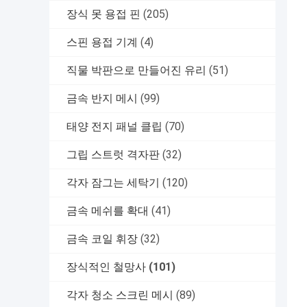
장식 못 용접 핀
(205)
스핀 용접 기계
(4)
직물 박판으로 만들어진 유리
(51)
금속 반지 메시
(99)
태양 전지 패널 클립
(70)
그립 스트럿 격자판
(32)
각자 잠그는 세탁기
(120)
금속 메쉬를 확대
(41)
금속 코일 휘장
(32)
장식적인 철망사
(101)
각자 청소 스크린 메시
(89)