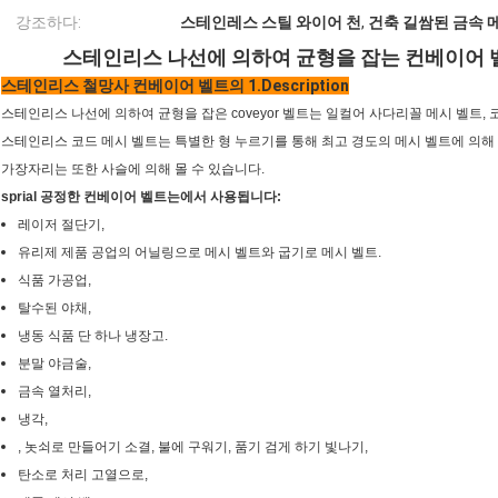
강조하다:
스테인레스 스틸 와이어 천
,
건축 길쌈된 금속 
스테인리스 나선에 의하여 균형을 잡는 컨베이어 벨
스테인리스 철망사 컨베이어 벨트의 1.Description
스테인리스 나선에 의하여 균형을 잡은 coveyor 벨트는 일컬어 사다리꼴 메시 벨트, 
스테인리스 코드 메시 벨트는 특별한 형 누르기를 통해 최고 경도의 메시 벨트에 의해
가장자리는 또한 사슬에 의해 몰 수 있습니다.
sprial 공정한 컨베이어 벨트는에서 사용됩니다:
레이저 절단기,
유리제 제품 공업의 어닐링으로 메시 벨트와 굽기로 메시 벨트.
식품 가공업,
탈수된 야채,
냉동 식품 단 하나 냉장고.
분말 야금술,
금속 열처리,
냉각,
, 놋쇠로 만들어기 소결, 불에 구워기, 품기 검게 하기 빛나기,
탄소로 처리 고열으로,