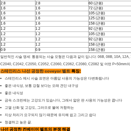
2.8
2.8
60 (근원)
1.6
1.6
72 (근원)
1.6
1.6
105 (근원)
1.6
1.6
125 (근원)
1.6
1.6
158 (근원)
1.2
1.2
92 (근원)
1.2
1.2
105 (근원)
1.2
1.2
92 (근원)
1.2
1.2
158 (근원)
0.9
0.9
158 (근원)
일반적인 사슬 명세: 통용되는 사슬 모형은 다음과 같이 입니다: 06B, 08B, 10A, 12A, 16A
C2040, C2042, C2050, C2052, C2060, C2062, C2080, C2082 및 어떤 P=50
스테인리스 나선 공정한 coveyor 벨트
특징:
스테인리스 메시 사슬 표면은 아름답 사용의 가능성은 다변화됩니다
좋은 내식성, 보통 강철 보다는 오래 견딘 내구성
좋은 내식성
금속 스크린에는 고강도가 있습니다, 그래서 얇은 판 사용의 가능성은 큽니다
고열 산화 및 고강도, 그러므로 불에 저항하는
지상 처리가 요구되지 않기 때문에 유지해 쉽고 그리고 쉽다
청결하고 높은 끝.
나선 공정한 컨베이어 벨트의 분쟁 해결