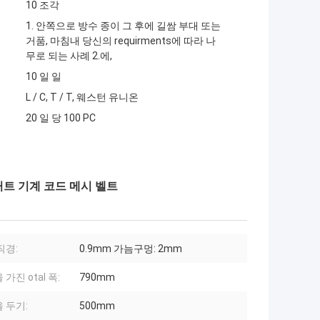
10 조각
1. 안쪽으로 방수 종이 그 후에 길쌈 부대 또는
거품, 마침내 당신의 requirments에 따라 나
무로 되는 사례 2.에,
10 일 일
L / C, T / T, 웨스턴 유니온
20 일 당 100 PC
트 기계 코드 메시 벨트
직경:
0.9mm 가늠구멍: 2mm
가진 otal 폭:
790mm
 두기:
500mm