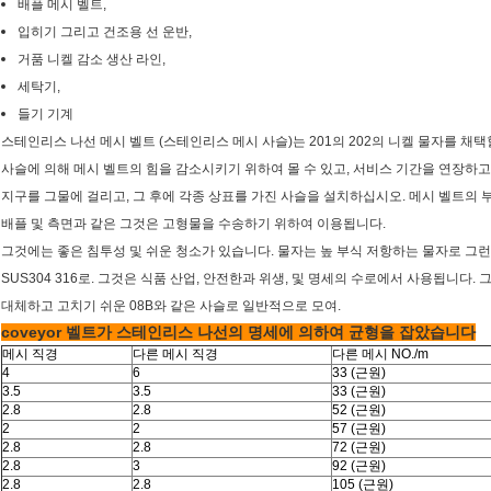
배플 메시 벨트,
입히기 그리고 건조용 선 운반,
거품 니켈 감소 생산 라인,
세탁기,
들기 기계
스테인리스 나선 메시 벨트 (스테인리스 메시 사슬)는 201의 202의 니켈 물자를 채택
사슬에 의해 메시 벨트의 힘을 감소시키기 위하여 몰 수 있고, 서비스 기간을 연장하고
지구를 그물에 걸리고, 그 후에 각종 상표를 가진 사슬을 설치하십시오. 메시 벨트의 
배플 및 측면과 같은 그것은 고형물을 수송하기 위하여 이용됩니다.
그것에는 좋은 침투성 및 쉬운 청소가 있습니다. 물자는 높 부식 저항하는 물자로 그
SUS304 316로. 그것은 식품 산업, 안전한과 위생, 및 명세의 수로에서 사용됩니다.
대체하고 고치기 쉬운 08B와 같은 사슬로 일반적으로 모여.
coveyor 벨트가 스테인리스 나선의 명세에 의하여 균형을 잡았습니다
메시 직경
다른 메시 직경
다른 메시 NO./m
4
6
33 (근원)
3.5
3.5
33 (근원)
2.8
2.8
52 (근원)
2
2
57 (근원)
2.8
2.8
72 (근원)
2.8
3
92 (근원)
2.8
2.8
105 (근원)