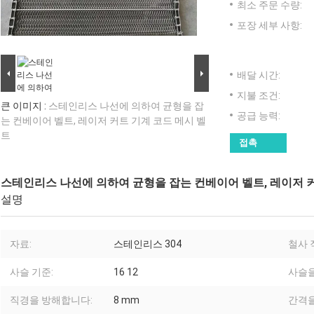
최소 주문 수량:
포장 세부 사항:
배달 시간:
지불 조건:
큰 이미지 :
스테인리스 나선에 의하여 균형을 잡
공급 능력:
는 컨베이어 벨트, 레이저 커트 기계 코드 메시 벨
트
접촉
스테인리스 나선에 의하여 균형을 잡는 컨베이어 벨트, 레이저 커
설명
자료:
스테인리스 304
철사 
사슬 기준:
16 12
사슬을 
직경을 방해합니다:
8 mm
간격을