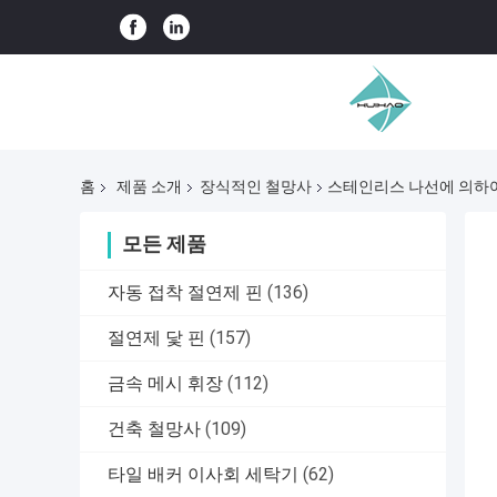
홈
제품 소개
장식적인 철망사
스테인리스 나선에 의하여
모든 제품
자동 접착 절연제 핀
(136)
절연제 닻 핀
(157)
금속 메시 휘장
(112)
건축 철망사
(109)
타일 배커 이사회 세탁기
(62)