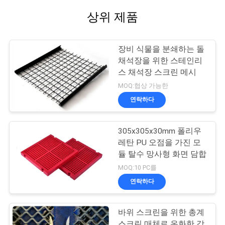
상위 제품
장비 식물을 분쇄하는 돌
채석장을 위한 스테인리
스 채석장 스크린 메시
MOQ:협상 가능한
연락하다
305x305x30mm 폴리우
레탄 PU 오점을 가진 모
듈 탈수 망사형 화면 담합
MOQ:10 PC를
연락하다
바위 스크린을 위한 총계
스크린 매체로 온화한 강