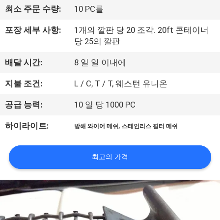
한
최소 주문 수량:
10 PC를
것
포장 세부 사항:
1개의 깔판 당 20 조각. 20ft 콘테이너
당 25의 깔판
공
배달 시간:
8 일 일 이내에
장
지불 조건:
L / C, T / T, 웨스턴 유니온
투
공급 능력:
10 일 당 1000 PC
어
,
하이라이트:
방해 와이어 메쉬
스테인리스 필터 메쉬
품
최고의 가격
질
관
리