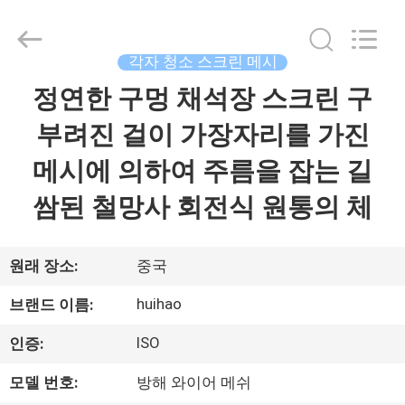
©
2017
-
2026
Huihao
각자 청소 스크린 메시
Hardware
Mesh
정연한 구멍 채석장 스크린 구
집
Product
Limited.
All
부려진 걸이 가장자리를 가진
Rights
Reserved.
제
메시에 의하여 주름을 잡는 길
품
쌈된 철망사 회전식 원통의 체
우
원래 장소:
중국
리
huihao
브랜드 이름:
에
ISO
인증:
관
모델 번호:
방해 와이어 메쉬