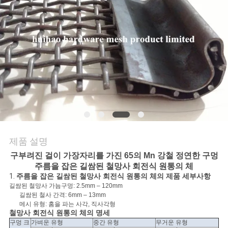
문
의
하
기
뉴
스
제품 설명
구부려진 걸이 가장자리를 가진 65의 Mn 강철 정연한 구멍
주름을 잡은 길쌈된 철망사 회전식 원통의 체
사
1.
주름을 잡은 길쌈된 철망사 회전식 원통의 체의 제품 세부사항
길쌈된 철망사 가늠구멍: 2.5mm – 120mm
건
길쌈된 철사 간격: 6mm – 13mm
메시 유형: 홈을 파는 사각, 직사각형
철망사 회전식 원통의 체의 명세
구멍 크
가벼운 유형
중간 유형
무거운 유형