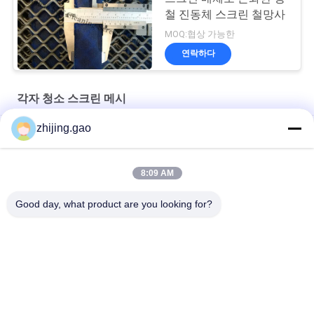
철 진동체 스크린 철망사
MOQ:협상 가능한
연락하다
각자 청소 스크린 메시
zhijing.gao
실리카 모래 세척용 셰이커 자갈 채광 진동 스크린
디자인 유형 차단 방지 스크린 습한 물질 스크린 처리
8:09 AM
석재 파쇄기용 막힘 방지 채석강 스크린 메쉬
Good day, what product are you looking for?
모든
자동 접착 절연제 핀
절연제 닻 핀