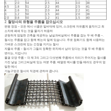
5
2.0
54
2.5
44
3.0
38
4.5
1.8
51
2.2
45
2.5
41
4
1.6
51
2.0
44
2.2
41
3
1.2
50
1.5
40
2.0
38
2.0
0.8
50
1.2
41
1.5
40
2.
철망사의 유형을 주름을 잡으십시오
편평 정점 – 모든 메시 너클은 밑바닥에 있어, 스크린에 자유롭게 움직이고 최
소치에 폐쇄 두는 것을 물자가 허용하
균등하게 엄밀한 건축을 제공하는 날실과씨실에서 주름을 잡는 두 배 주름 –.
철사는 주름을 잡고 함께 튀는의 밑에 있습니다. 주로 점화기도 함께 사용하는
가벼운 스크린에 있는 긴장을 지키는 철사
자물쇠 주름 – 철사가 그들의 정확한 위치에서 남아 있다는 것을 두 배 주름의
변이는, 지킵니다
물결 모양 주름 – 각 제 3의 그리고 다섯번째 주름에서 자리가 주어지는 철사를
가진 날실 그리고씨실에 있는 여분 주름. 배열된 메시를 만들 때라도 경우의 엄
밀한 메시
가늠구멍은 철사의 직경에 관하여 큽니다.