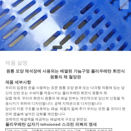
문
의
하
기
제품 설명
뉴
원통 모양 채석장에 사용되는 배열된 가늠구멍 폴리우레탄 회전식
스
원통의 체 철망판
제품 세부사항
우리의 입증된 핀을 사용하는 표준 원통 모양 윤곽 또는 다각형 작풍에 있는 당
신의 선반 또는 수세미를 적응시키는 폴리우레탄 회전식 원통의 체
사
담합 체계. 우리의 회전식 원통의 체 패널 전부는 개인적으로 당신의 신청을 적
응시키기 위하여 디자인됩니다. 공백 지역은으로 디자인됩니다
건
당신의 지원 구조를 보호하는 패널. 제품의 질에 추가 우리는 또한 줄 것이다 완
전히 캡슐에 넣어진 강화를 제안합니다
경제적인 해결책을 제공하는 패널에게 구조상 완전성.
폴리우레탄 십자가 tehsioned 스크린 피복의 명세