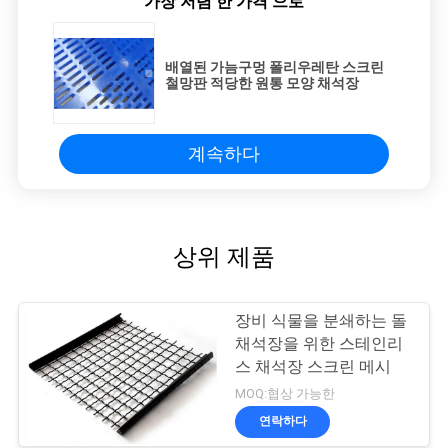
가장 저렴 한 가격 으로
배열된 가늠구멍 폴리우레탄 스크린
철망판 적당한 원통 모양 채석장
계속하다
상위 제품
장비 식물을 분쇄하는 돌
채석장을 위한 스테인리
스 채석장 스크린 메시
MOQ:협상 가능한
연락하다