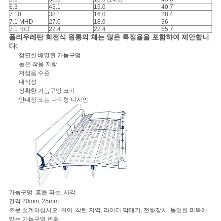
6.3
43.1
15.0
40.7
7.10
38.1
16.0
28.4
7.1 MHD
27.0
18.0
36
7.1 H/D
22.4
22.4
55.7
폴리우레탄 회전식 원통의 체는 많은 특징을을 포함하여 제안합니
다;
정연한 배열된 가늠구멍
높은 착용 저항
저잡음 수준
내식성
정확한 가늠구멍 크기
안내장 또는 다각형 디자인
가늠구멍: 홈을 파는, 사각
간격 20mm, 25mm
주문 설계하십시오: 위어. 착탄 지역, 라이더 막대기, 전향장치, 동일한 피복에
있는 가늠구멍 변화