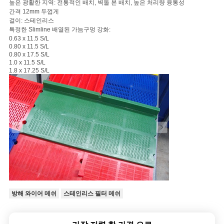
높은 광활한 지역: 전통적인 배치, 벽돌 본 배치, 높은 처리량 융통성
간격 12mm 두껍게
걸이: 스테인리스
특정한 Slimline 배열된 가늠구멍 강화:
0.63 x 11.5 S/L
0.80 x 11.5 S/L
0.80 x 17.5 S/L
1.0 x 11.5 S/L
1.8 x 17.25 S/L
방해 와이어 메쉬
스테인리스 필터 메쉬