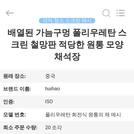
©
2017
-
2026
Huihao
각자 청소 스크린 메시
Hardware
Mesh
배열된 가늠구멍 폴리우레탄 스
집
Product
Limited.
All
크린 철망판 적당한 원통 모양
Rights
Reserved.
제
채석장
품
원래 장소:
중국
우
huihao
브랜드 이름:
리
ISO
인증:
에
모델 번호:
폴리우레탄 회전식 원통의 체 메시
관
최소 주문 수량:
20 조각