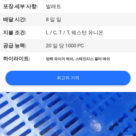
한
포장 세부 사항:
발레트
것
배달 시간:
8 일 일
공
지불 조건:
L / C, T / T, 웨스턴 유니온
장
공급 능력:
20 일 당 1000 PC
투
,
하이라이트:
방해 와이어 메쉬
스테인리스 필터 메쉬
어
최고의 가격
품
질
관
리