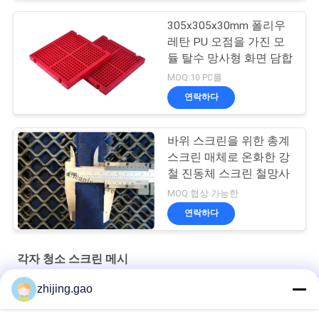
305x305x30mm 폴리우
레탄 PU 오점을 가진 모
듈 탈수 망사형 화면 담합
MOQ:10 PC를
연락하다
바위 스크린을 위한 총계
스크린 매체로 온화한 강
철 진동체 스크린 철망사
MOQ:협상 가능한
연락하다
각자 청소 스크린 메시
zhijing.gao
실리카 모래 세척용 셰이커 자갈 채광 진동 스크린