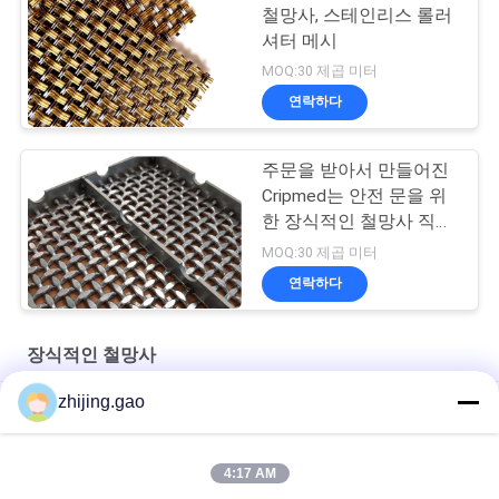
철망사, 스테인리스 롤러
셔터 메시
MOQ:30 제곱 미터
연락하다
주문을 받아서 만들어진
Cripmed는 안전 문을 위
한 장식적인 철망사 직물
을 모방합니다
MOQ:30 제곱 미터
연락하다
장식적인 철망사
zhijing.gao
스테인리스 스틸 로프 건축 철망 계단 단열 스크린
캐비닛 창문을위한 고대 접착 스테인리스 스틸 건축 철망
4:17 AM