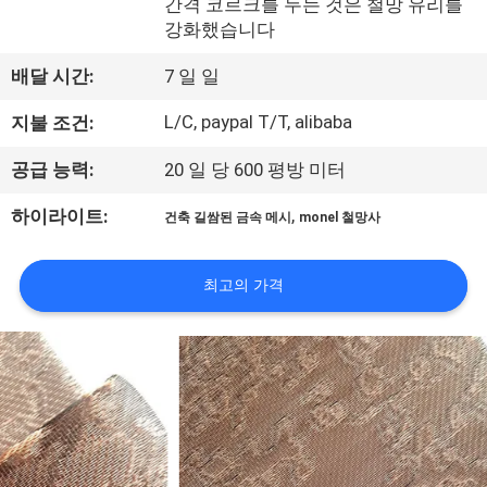
한
간격 코르크를 두는 것은 철망 유리를
강화했습니다
것
배달 시간:
7 일 일
공
L/C, paypal T/T, alibaba
지불 조건:
장
공급 능력:
20 일 당 600 평방 미터
투
,
하이라이트:
건축 길쌈된 금속 메시
monel 철망사
어
최고의 가격
품
질
관
리