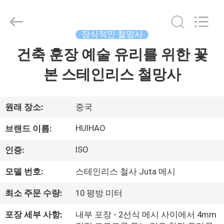
©
2017
-
2026
Huihao
장식적인 철망사
Hardware
Mesh
건축 훈장 예술 유리를 위한 꽃
집
Product
Limited.
All
본 스테인리스 철망사
Rights
Reserved.
제
품
원래 장소:
중국
HUIHAO
브랜드 이름:
우
ISO
인증:
리
모델 번호:
스테인리스 철사 Juta 메시
에
최소 주문 수량:
10 평방 미터
관
포장 세부 사항:
내부 포장 - 2선식 메시 사이에서 4mm