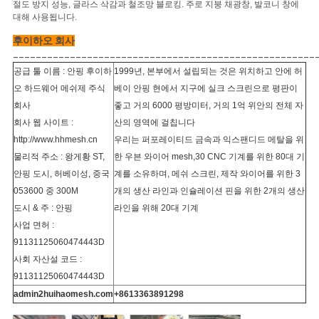
절도 방지 성능, 글라스 삭감과 철조망 블로킹. 주로 지붕 채광창, 발코니 창에
대해 사용됩니다.
후이하오 회사
_____________________________________________________
공급 툴 이름 : 안핑 후이하
1999년, 본부에서 설립되는 것은 위치하고 안에 허
오 하드웨어 메쉬제 주식
베이 안핑 현에서 지구에 실크 스크린으로 평판이
회사
좋고 거의 6000 평방미터, 거의 1억 위안의 전체 자
회사 웹 사이트 :
산의 영역에 걸칩니다
http://www.hhmesh.cn
우리는 퍼포레이티드 금속과 익스팬디드 메탈을 위
물리적 주소 : 왕게황 ST,
한 우븐 와이어 mesh,30 CNC 기계를 위한 80대 기
안핑 도시, 허베이성, 중국
계를 소유하며, 메쉬 스크린, 제작 와이어를 위한 3
053600 중 300M
개의 생산 라인과 인슐레이션 핀을 위한 2개의 생산
도시 & 주 : 안핑
라인을 위해 20대 기계
사업 면허 :
91131125060474443D
사회 자산설 코드 :
91131125060474443D
admin2huihaomesh.com
+8613363891298