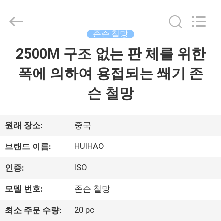
©
2017
-
2026
Huihao
존슨 철망
Hardware
Mesh
2500M 구조 없는 판 체를 위한
집
Product
Limited.
All
폭에 의하여 용접되는 쐐기 존
Rights
Reserved.
제
슨 철망
품
원래 장소:
중국
우
HUIHAO
브랜드 이름:
리
ISO
인증:
에
모델 번호:
존슨 철망
관
20 pc
최소 주문 수량: