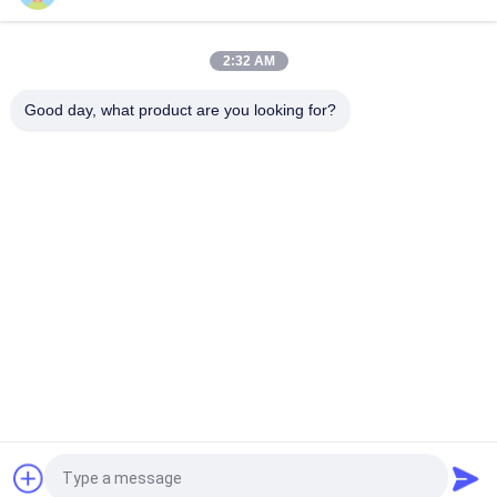
마이크로 브루어리용 윙 와이어 툰 바닥 필터
2:32 AM
미니 0.02mm 워터 존슨 스트레이너 노즐
Good day, what product are you looking for?
모든
자동 접착 절연제 핀
절연제 닻 핀
금속 메시 휘장
건축 철망사
타일 배커 이사회 세
장식 못 용접 핀
탁기
직물 박판으로 만들
스핀 용접 기계
어진 유리
견적 요청