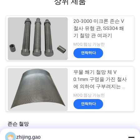
상위 제품
20-3000 미크론 존슨 V
철사 유형 관, SS304 쐐
기 철망 관 여과기
MOQ:협상 가능한
연락하다
우물 쐐기 철망 체 V
0.1mm 구멍을 가진 철사
에 의하여 구부려지는 굴
곡 모양
MOQ:협상 가능한
연락하다
존슨 철망
zhijing.gao
폐수 처리 액체 필트레이션용 회전 드럼 스크린