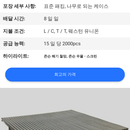
한
포장 세부 사항:
표준 패킹, 나무로 되는 케이스
것
배달 시간:
8 일 일
공
지불 조건:
L / C, T / T, 웨스턴 유니온
장
공급 능력:
15 일 당 2000pcs
투
,
하이라이트:
존슨 쐐기 철망
존슨 우물 - 스크린
어
최고의 가격
품
질
관
리