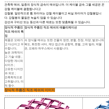
사
_____________________________________________________
건축학 메쉬, 일종의 장식적 금속이 메쉬입니까. 더 케이블 금속 그물 세공은 꼰
이
강철 케이블에 결합됩니다고
강철봉. 일반적으로 휨 와이어는 강철 케이블이고 씨실 와이어가 강철봉입니
다. 강철봉의 물질은 녹슬지 않을 수 있습니다
트
강선과 구리선 또는 동선과 다른 재료는 또한 맞춤화될 수 있습니다.
장식적 주름진
장식적 주름진 직조 메쉬의 애플리케이션
맵
직조 메쉬의 특
징
제품은 오래가
쇠 장식물 메쉬는 또한 건물의 정면, 분할, 천장, 차양, 발코니와
PRIVACY
고 다산이고 우
복도, 회전한 셔터, 계단 접근과 공항역, 호텔, 고위 빌라, 박물
수합니다,
관, 오페라 하우스에서 사용됩니다
.
POLICY
높은 과학적이
고 기술 내용 ;
다양한 개시와
사이즈 ;
고유한 디지안
과 외모 ;
건축학적으로
고취됩니다, 미
적 향수.
장식적 주름진 직조 메쉬의 이미지
_____________________________________________________