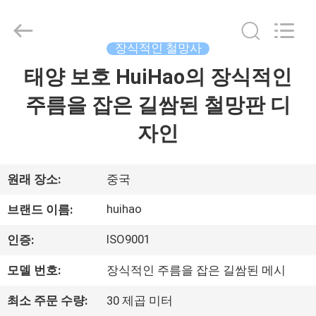
©
2017
-
2026
Huihao
장식적인 철망사
Hardware
Mesh
태양 보호 HuiHao의 장식적인
집
Product
Limited.
All
주름을 잡은 길쌈된 철망판 디
Rights
Reserved.
제
자인
품
원래 장소:
중국
우
huihao
브랜드 이름:
리
ISO9001
인증:
에
모델 번호:
장식적인 주름을 잡은 길쌈된 메시
관
최소 주문 수량:
30 제곱 미터