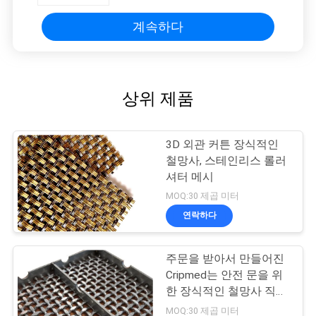
계속하다
상위 제품
3D 외관 커튼 장식적인
철망사, 스테인리스 롤러
셔터 메시
MOQ:30 제곱 미터
연락하다
주문을 받아서 만들어진
Cripmed는 안전 문을 위
한 장식적인 철망사 직물
을 모방합니다
MOQ:30 제곱 미터