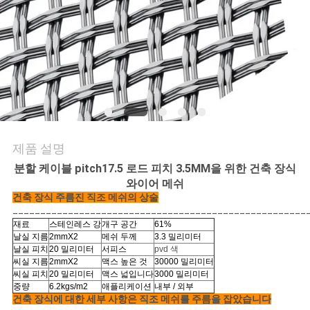
문
의
하
기
제품 설명
뉴
분할 케이블 pitch17.5 로드 피치 3.5MM을 위한 건축 장식
스
와이어 메쉬
건축 장식 주름진 직조 메쉬의 상술
_____________________________________________________
재료
스테인레스 강
개구 공간
61%
사
날실 지름
2mmX2
메쉬 두께
3.3 밀리미터
날실 피치
20 밀리미터
서피스
pvd 색
건
씨실 지름
2mmX2
맥스 높은 것
30000 밀리미터
씨실 피치
20 밀리미터
맥스 넓입니다
3000 밀리미터
중량
6.2kgs/m2
애플리케이션
내부 / 외부
건축 장식에 대한 세부 사항은 직조 메쉬를 주름을 잡았습니다