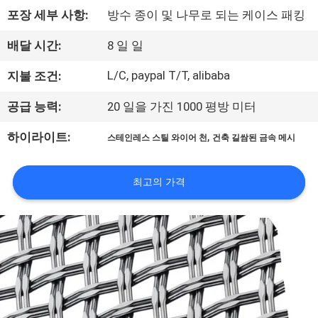
한
포장 세부 사항:
방수 종이 및 나무로 되는 케이스 패킹
것
배달 시간:
8 일 일
공
L/C, paypal T/T, alibaba
지불 조건:
장
공급 능력:
20 일을 가진 1000 평방 미터
투
,
하이라이트:
스테인레스 스틸 와이어 천
건축 길쌈된 금속 메시
어
최고의 가격
품
질
관
리