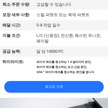
한
최소 주문 수량:
교섭할 수 있습니다
것
포장 세부 사항:
스틸 파렛트 또는 목재 파렛트
공
배달 시간:
5-8 작업 일수
장
지불 조건:
L/C (신용장), 전신환, 웨스턴 유니온,
페이팔
투
공급 능력:
달 당 10000 PC
어
,
하이라이트:
와이어 메쉬를 청소하는 1.6 밀리미터 본인
,
와이어 메쉬를 청소하는 보고 산업 본인
품
3/64 " 와이어 메쉬를 청소하는 본인을 엽니다
질
최고의 가격
관
리