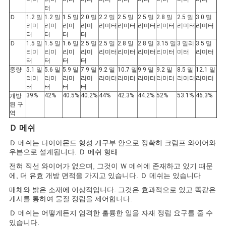
터
Ｄ
1.2 밀
1.2 밀
1.5 밀
2.0 밀
2.2 밀
2.5 밀
2.5 밀
2.8 밀
2.5 밀
3.0 밀
리미
리미
리미
리미
리미터
리미터
리미터
리미터
리미터
리미터
터
터
터
터
Ｄ
1.5 밀
1.5 밀
1.6 밀
2.5 밀
2.5 밀
2.8 밀
2.8 밀
3.15 밀
3 밀리
3.5 밀
리미
리미
리미
리미
리미터
리미터
리미터
리미터
미터
리미터
터
터
터
터
중량
5.1 밀
5.6 밀
5.9 밀
7.9 밀
9.2 밀
10.7 밀
9.9 밀
9.2 밀
8.5 밀
12.1 밀
리미
리미
리미
리미
리미터
리미터
리미터
리미터
리미터
리미터
터
터
터
터
39%
42%
40.5%
40.2%
44%
42.3%
44.2%
52%
53.1%
46.3%
개방
된 구
역
Ｄ 메쉬
Ｄ 메쉬는 다이아몬드 형성 개구부 안으로 정확히 크림프 와이어와
우븐으로 설계됩니다.
Ｄ 메쉬 형태
전혀 직선 와이어가 없으며, 그것이 Ｗ 메쉬에
존재하고 있기 때문
에, 더 유효 개방 면적을 가지고 있습니다.
Ｄ 메쉬는 있습니다
매체와 밝은 소재에 이상적입니다. 그것은 효과적으로 있고 똑같은
개시를 통하여
물질 정립을 제어합니다.
Ｄ 메쉬는 어떻게든지 엄격한
훌륭한 일을 자재 정립 요구를 줄 수
있습니다.