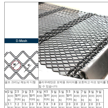
셀프 크리닝 체눈의 디형.
폴리우레탄은 포박용 와이어를 보호하고 마모 방지를 
킬 수 있습니다.
2.5
3.5
4.5
5.5
Ｗ
2 밀
3 밀
4 밀
5 밀
5 밀
6 밀
7 밀
8 밀
9 밀
밀리
밀리
밀리
밀리
리미
리미
리미
리미
리미
리미
리미
리미
리미
미터
미터
미터
미터
터
터
터
터
터
터
터
터
터
1.1
1.2
1.5
2.0
1.8
1.8
1.8
2.0
2.0
2.0
2.2
2.0
2.5
Ｄ
밀리
밀리
밀리
밀리
밀리
밀리
밀리
밀리
밀리
밀리
밀리
밀리
밀리