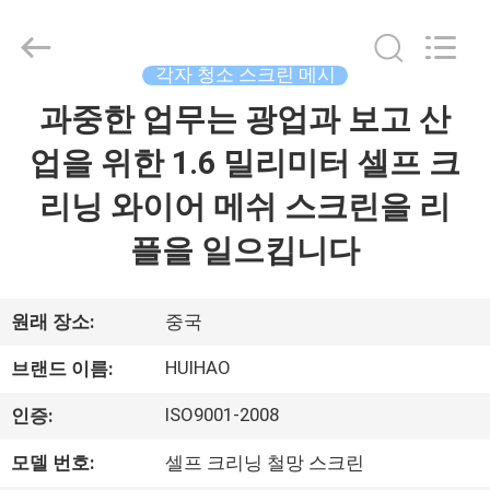
©
2017
-
2026
Huihao
각자 청소 스크린 메시
Hardware
Mesh
과중한 업무는 광업과 보고 산
집
Product
Limited.
All
업을 위한 1.6 밀리미터 셀프 크
Rights
Reserved.
제
리닝 와이어 메쉬 스크린을 리
품
플을 일으킵니다
우
원래 장소:
중국
리
HUIHAO
브랜드 이름:
에
ISO9001-2008
인증:
관
모델 번호:
셀프 크리닝 철망 스크린