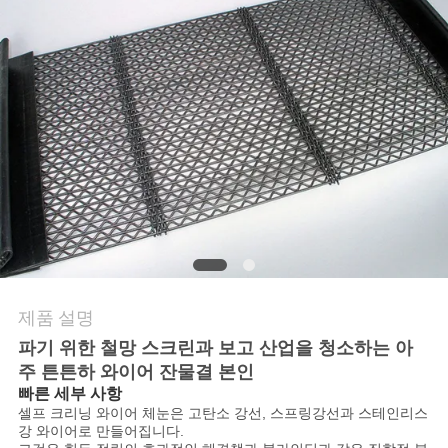
문
의
하
기
뉴
스
제품 설명
사
파기 위한 철망 스크린과 보고 산업을 청소하는 아
주 튼튼하 와이어 잔물결 본인
건
빠른 세부 사항
셀프 크리닝 와이어 체눈은 고탄소 강선, 스프링강선과 스테인리스
강 와이어로 만들어집니다.