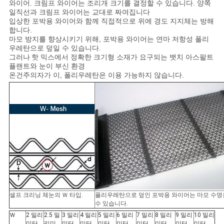
와이어.
크림프 와이어는 조리개 크기를 결정할 수 있습니다. 양쪽
일직선과 크림프 와이어는 교대로 짜여집니다
입상한
포박용 와이어와 함께 직접적으로 위에 경도 지지체는 방해
합니다.
마모 방지를 향상시키기 위해, 포박용 와이어는 연마 저항성 폴리
우레탄으로 덮일 수 있습니다.
그러나
핫 믹스에서 정확한 크기형 소재가 요구되는 뱃치 아스팔트
플랜트와 눈이 부신 환경
온건주의자가 이,
폴리우레탄은 이용 가능하지 않습니다.
셀프 크리닝 체눈의 Ｗ 타입.
폴리우레탄으로 덮인 포박용 와이어는 마모 수명
수 있습니다.
Ｗ
2 밀리
2.5 밀
3 밀리
4 밀리
5 밀리
6 밀리
7 밀리
8 밀리
9 밀리
10 밀리
미터
리미
미터
미터
미터
미터
미터
미터
미터
미터