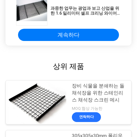
과중한 업무는 광업과 보고 산업을 위
한 1.6 밀리미터 셀프 크리닝 와이어
메쉬 스크린을 리플을 일으킵니다
계속하다
상위 제품
장비 식물을 분쇄하는 돌
채석장을 위한 스테인리
스 채석장 스크린 메시
MOQ:협상 가능한
연락하다
305x305x30mm 폴리우