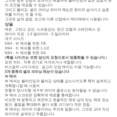
사
그것은 힘든 정립의 효과적인 해결책과 블라인딩과 같은 집합적 분
리 조건을 제공할 수 있습니다
이
그리고
플러깅. 셀프 크리닝 와이어 체눈은 분리와 습식이고 습윤
재를 지키는 것 할 수있.
그것은 넓게
광업, 보고와 다른 산업에서 박리재에서 사용됩니다.
트
상술
재료 : 고탄소 강선, 스프링강선, 망간 강철과 스테인레스 강.
맵
와이어 직경 : 1.6 밀리미터 - 5 밀리미터.
개구 사이즈 :
5/64 - Ｗ 메쉬를 위한 7/8.
PRIVACY
3/64 - Ｄ 메쉬를 위한 1-1/2.
5/64 - Ｈ 메쉬를 위한 3/4.
POLICY
(
특별 사이즈는 또한 당신의 요청으로서 맞춤화될 수 있습니다.
)
표면 처리 : 직류 전기로 자극되거나 색칠합니다.
비스듬히 나아가세요 : 갈고리 모양 에지는 이용 가능합니다.
3개 종류의 셀프 크리닝 체눈이 있습니다
Ｗ 메쉬
Ｗ 메쉬는 블라인딩과 플러깅 상태를 감소시키도록 특히 설계되고
계획됩니달 때 사용의
전통적 정사각형 개구부 와이어 클로스는 받아들일 수 없습니다.
Ｗ 메쉬 스크린은 정확하게 재료를 통제합니다
비슷한 채 분류되고 깨끗하고 효율적인 채로 남아 있는 채로 있는
동안, 물질을 특대화하
둘다 보통 크기보다 작은 정립.
Ｗ 메쉬는 와이어 이동이라는 주의로 일합니다. 그것은 교대 직선
와이어로 설계되고 주름집니다