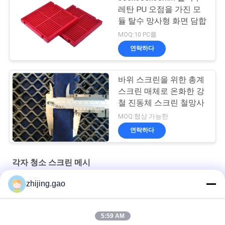
레탄 PU 오점을 가진 모
듈 탈수 망사형 화면 담합
MOQ:10 PC를
연락하다
바위 스크린을 위한 총계
스크린 매체로 온화한 강
철 진동체 스크린 철망사
MOQ:협상 가능한
연락하다
각자 청소 스크린 메시
zhijing.gao
실리카 모래 세척용 셰이커 자갈 채광 진동 스크린
디자인 유형 차단 방지 스크린 습한 물질 스크린 처리
5:59 AM