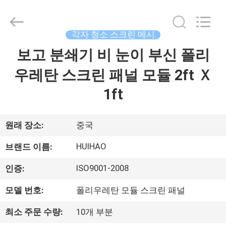
©
2017
-
2026
Huihao
각자 청소 스크린 메시
Hardware
Mesh
보고 분쇄기 비 눈이 부신 폴리
집
Product
Limited.
All
우레탄 스크린 패널 모듈 2ft Ｘ
Rights
Reserved.
제
1ft
품
원래 장소:
중국
우
HUIHAO
브랜드 이름:
리
ISO9001-2008
인증:
에
모델 번호:
폴리우레탄 모듈 스크린 패널
관
최소 주문 수량:
10개 부분