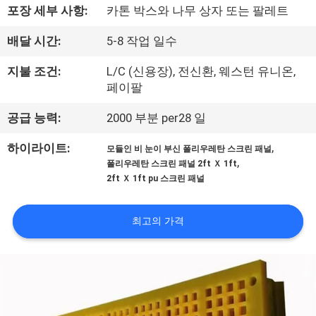
한
포장 세부 사항:
카톤 박스와 나무 상자 또는 팔레트
것
배달 시간:
5-8 작업 일수
지불 조건:
L/C (신용장), 전신환, 웨스턴 유니온,
공
페이팔
장
공급 능력:
2000 부분 per28 일
투
,
하이라이트:
모듈인 비 눈이 부신 폴리우레탄 스크린 패널
어
,
폴리우레탄 스크린 패널 2ft Ｘ 1ft
2ft Ｘ 1ft pu 스크린 패널
품
최고의 가격
질
관
리