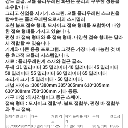
사
강도 철골, 모듈 폴리우레탄 화면은 분리의 우수한 성능을
소유합니다
이
그리고 산업을 지키기. 스크린, 모듈 폴리우레탄 스크린을
탈수하는 폴리우레탄으로서의 스시밀러
트
또한 볼트 접속 형태, 모자이크 접속 형태를 포함하여 다양
한 접속 형태를 가지고 있습니다,
맵
펀칭 바 접속 형태와 훅 접속 형태. 다양한 접속 형태는 달라
서 적합할 수 있습니다
기계와 다른 응용 프로그램. 그것은 가장 다재다능한 것 비
PRIVACY
용 효과적 모듈러 시스템입니다.
재료 : 폴리우레탄계 소재와 철근 골조.
POLICY
두께 :31 밀리미터 35 밀리미터 40 밀리미터 45 밀리미터
50 밀리미터 55 밀리미터 60 밀리미터 65 밀리미터
조리개 크기 :5 밀리미터 - 50 밀리미터.
패널 사이즈 :300*300mm 305*305mm 610*305mm
630*300mm 750*300mm 기타 등등.
개구 타입 :직사각형이고 둥근 스퀘어.
접속 형태 : 모자이크 접합부, 볼트 접합부, 펀칭 바 접합부
와 후크 접속.
전체적인 크기
개구
개방 각
지역 높이를 지키
두께
견고성
도
기
305*305*30mm
0.3 밀리미터
11-25
11 밀리미터
30 밀리미
HS60-