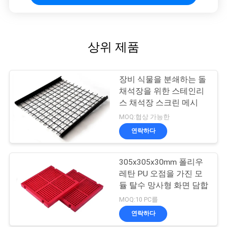
상위 제품
장비 식물을 분쇄하는 돌
채석장을 위한 스테인리
스 채석장 스크린 메시
MOQ:협상 가능한
연락하다
305x305x30mm 폴리우
레탄 PU 오점을 가진 모
듈 탈수 망사형 화면 담합
MOQ:10 PC를
연락하다