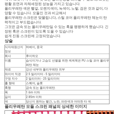
사
평활 표면과 자체세정된 성능을 가지고 있습니다.
폴리우레탄 색은 빨갛, 오렌지색이, 녹색이, 노랗, 검은 것과 같이, 다
이
양할 수 있습니다. 모듈인 것과 비교해서
폴리우레탄 스크린은 맞물립니다, 스틸 코어 폴리우레탄 체눈이 탄
트
력적이고 부드럽습니다.
그것은 금속 또는 폴리우레탄일 수 있는 훅을 팽팽하게 했습니다. 긴
맵
장된 훅은 스크린이 있도록 도울 수 있습니다
쉽게 진동 스크린에 고정되었습니다.
상술
PRIVACY
식자재원산지
허베이, 중국
정보
POLICY
회사
후이하오
이름
습식이거나 고습도 선별을 위한 케케묵은 PU 스틸 코어 폴리우
레탄 체눈
재료
강선 내부와 폴리우레탄 외부
와이어 직경
2.5 밀리미터 - 5 밀리미터
구멍 치수
2 밀리미터 - 25 밀리미터
홀 형태
스퀘어, 슬롯
훅형
금속 또는 폴리우레탄.
폭
1.6m 이하
길이
2.85m 이하
색
당신이 원하는 빨간, 노란, 파란색과 어떠한 타 색.
폴리우레탄 모듈 스크린 패널의 상세한 이미지