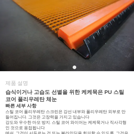
문
의
하
기
뉴
스
제품 설명
습식이거나 고습도 선별을 위한 케케묵은 PU 스틸
코어 폴리우레탄 체눈
사
빠른 세부 사항
건
스틸 코어 폴리우레탄 스크린은 강선 내부와 폴리우레탄 외부로 만
들어집니다. 그것은 고장력을 가지고 있습니다
강도와 우수한 마모 방지. 스틸 코어 와이어는 케케묵거나 직사각형
인 것으로 용접됩니다
메쉬. 그것이 서두르는 것 또는 블라인딩을 회피할 수 있도록, 그것은