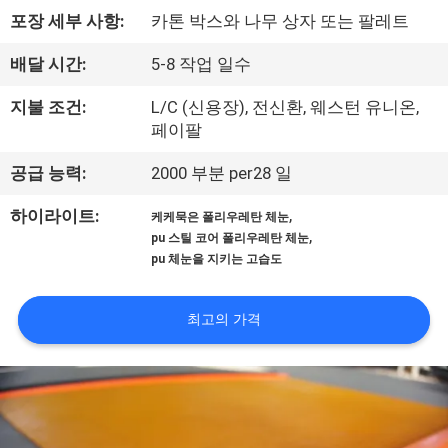
한
포장 세부 사항:
카톤 박스와 나무 상자 또는 팔레트
것
배달 시간:
5-8 작업 일수
공
지불 조건:
L/C (신용장), 전신환, 웨스턴 유니온,
페이팔
장
공급 능력:
2000 부분 per28 일
투
,
하이라이트:
케케묵은 폴리우레탄 체눈
어
,
pu 스틸 코어 폴리우레탄 체눈
pu 체눈을 지키는 고습도
품
최고의 가격
질
관
리