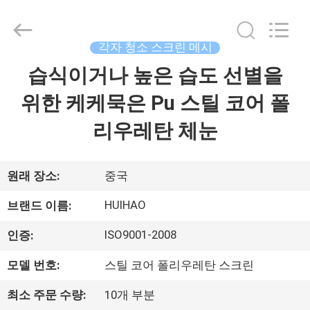
©
2017
-
2026
Huihao
각자 청소 스크린 메시
Hardware
Mesh
습식이거나 높은 습도 선별을
집
Product
Limited.
All
위한 케케묵은 Pu 스틸 코어 폴
Rights
Reserved.
제
리우레탄 체눈
품
원래 장소:
중국
우
HUIHAO
브랜드 이름:
리
ISO9001-2008
인증:
에
모델 번호:
스틸 코어 폴리우레탄 스크린
관
최소 주문 수량:
10개 부분