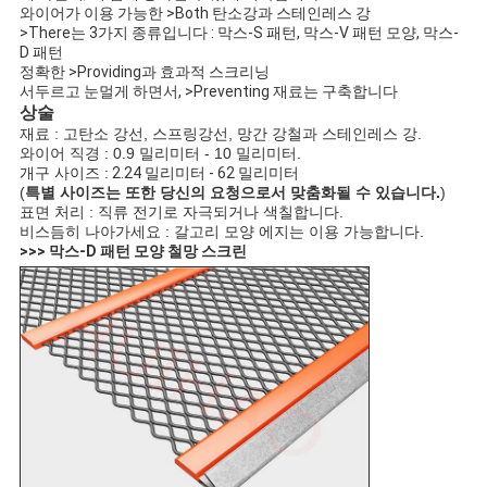
사
와이어가 이용 가능한 >Both 탄소강과 스테인레스 강
>There는 3가지 종류입니다 : 막스-S 패턴, 막스-V 패턴 모양, 막스-
이
D 패턴
정확한 >Providing과 효과적 스크리닝
트
서두르고 눈멀게 하면서, >Preventing 재료는 구축합니다
상술
맵
재료 : 고탄소 강선, 스프링강선, 망간 강철과 스테인레스 강.
와이어 직경 : 0.9 밀리미터 - 10 밀리미터.
개구 사이즈 :
2.24 밀리미터 - 62 밀리미터
(
특별 사이즈는 또한 당신의 요청으로서 맞춤화될 수 있습니다.
)
PRIVACY
표면 처리 : 직류 전기로 자극되거나 색칠합니다.
비스듬히 나아가세요 : 갈고리 모양 에지는 이용 가능합니다.
POLICY
>>>
막스-D 패턴 모양 철망 스크린