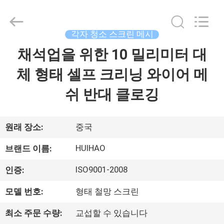
©
2017
-
2026
Huihao
각자 청소 스크린 메시
Hardware
Mesh
채석업을 위한 10 밀리미터 대
집
Product
Limited.
All
체 형태 셀프 크리닝 와이어 메
Rights
Reserved.
제
쉬 반대 클로깅
품
원래 장소:
중국
우
HUIHAO
브랜드 이름:
리
ISO9001-2008
인증:
에
모델 번호:
형태 철망 스크린
관
최소 주문 수량:
교섭할 수 있습니다