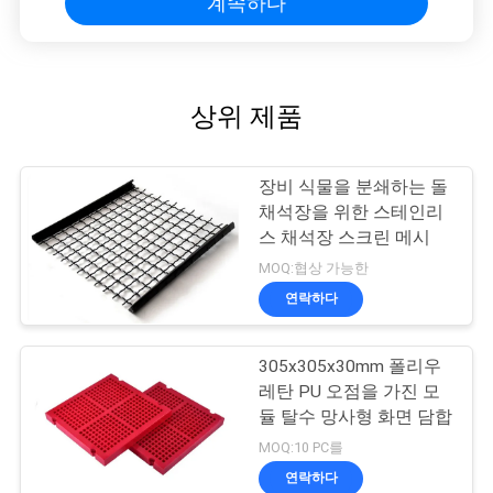
계속하다
상위 제품
장비 식물을 분쇄하는 돌
채석장을 위한 스테인리
스 채석장 스크린 메시
MOQ:협상 가능한
연락하다
305x305x30mm 폴리우
레탄 PU 오점을 가진 모
듈 탈수 망사형 화면 담합
MOQ:10 PC를
연락하다