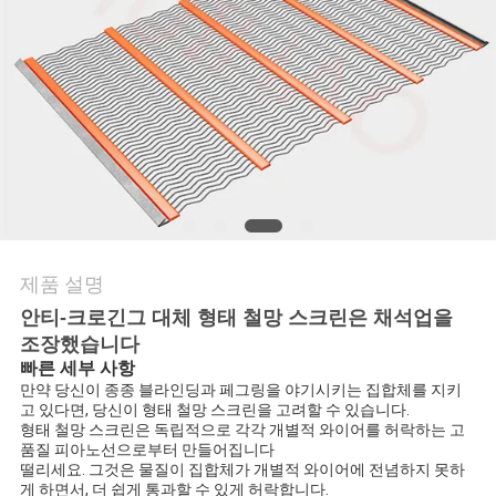
문
의
하
기
뉴
제품 설명
스
안티-크로긴그 대체 형태 철망 스크린은 채석업을
조장했습니다
빠른 세부 사항
사
만약 당신이 종종 블라인딩과 페그링을 야기시키는 집합체를 지키
고 있다면, 당신이 형태 철망 스크린을 고려할 수 있습니다.
건
형태 철망 스크린은 독립적으로 각각 개별적 와이어를 허락하는 고
품질 피아노선으로부터 만들어집니다
떨리세요. 그것은 물질이 집합체가 개별적 와이어에 전념하지 못하
게 하면서, 더 쉽게 통과할 수 있게 허락합니다.