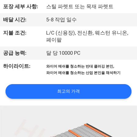
한
포장 세부 사항:
스틸 파렛트 또는 목재 파렛트
것
배달 시간:
5-8 작업 일수
공
지불 조건:
L/C (신용장), 전신환, 웨스턴 유니온,
페이팔
장
공급 능력:
달 당 10000 PC
투
,
하이라이트:
와이어 메쉬를 청소하는 반대 클러깅 본인
어
와이어 메쉬를 청소하는 산업 본인을 채석하기
품
최고의 가격
질
관
리