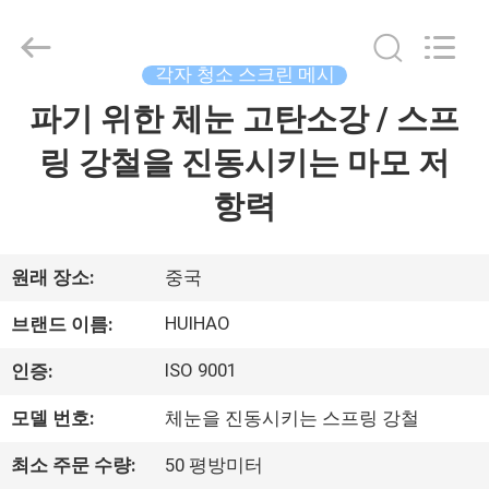
©
2017
-
2026
Huihao
각자 청소 스크린 메시
Hardware
Mesh
파기 위한 체눈 고탄소강 / 스프
집
Product
Limited.
All
링 강철을 진동시키는 마모 저
Rights
Reserved.
제
항력
품
원래 장소:
중국
우
HUIHAO
브랜드 이름:
리
ISO 9001
인증:
에
모델 번호:
체눈을 진동시키는 스프링 강철
관
최소 주문 수량:
50 평방미터