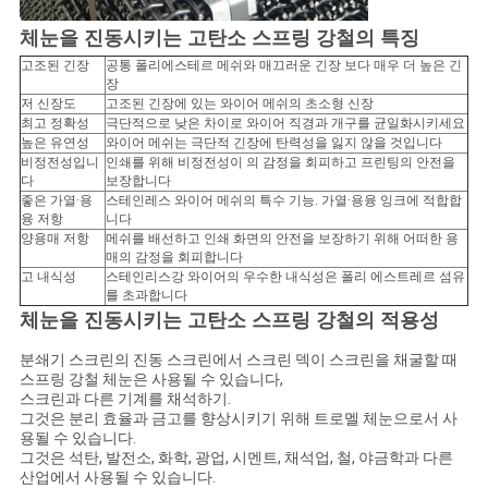
체눈을 진동시키는 고탄소 스프링 강철의 특징
고조된 긴장
공통 폴리에스테르 메쉬와 매끄러운 긴장 보다 매우 더 높은 긴
장
저 신장도
고조된 긴장에 있는 와이어 메쉬의 초소형 신장
최고 정확성
극단적으로 낮은 차이로 와이어 직경과 개구를 균일화시키세요
높은 유연성
와이어 메쉬는 극단적 긴장에 탄력성을 잃지 않을 것입니다
비정전성입니
인쇄를 위해 비정전성이 의 감정을 회피하고 프린팅의 안전을
다
보장합니다
좋은 가열·용
스테인레스 와이어 메쉬의 특수 기능. 가열·용융 잉크에 적합합
융 저항
니다
양용매 저항
메쉬를 배선하고 인쇄 화면의 안전을 보장하기 위해 어떠한 용
매의 감정을 회피합니다
고 내식성
스테인리스강 와이어의 우수한 내식성은 폴리 에스트레르 섬유
를 초과합니다
체눈을 진동시키는 고탄소 스프링 강철의 적용성
분쇄기 스크린의 진동 스크린에서 스크린 덱이 스크린을 채굴할 때
스프링 강철 체눈은 사용될 수 있습니다,
스크린과 다른 기계를 채석하기.
그것은 분리 효율과 금고를 향상시키기 위해 트로멜 체눈으로서 사
용될 수 있습니다.
그것은 석탄, 발전소, 화학, 광업, 시멘트, 채석업, 철, 야금학과 다른
산업에서 사용될 수 있습니다.