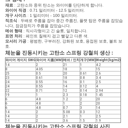
사
재료
: 고탄소와 중위 탄소는 와이어를 단단하게 합니다.
이
와이어 직경
: 0.71 밀리미터 - 12.5 밀리미터.
개구 사이즈
: 1 밀리미터 - 100 밀리미터.
직조식
: 두배로 주름을 잡아 중간 주름진, 플랫 탑은 주름을 잡았습
트
니다, 잠금장치가 주름을 잡았습니다.
메쉬 형태
: 직사각형이고 긴 슬롯, 일치합니다.
맵
표면 처리
: 페인트 칠해지 검고 빨갛고 다른 색.
모서리 가공
: 평범한, 구부러진, 강화된 보호, 용접된 보호, 볼트 보
호.
PRIVACY
체눈을 진동시키는 고탄소 스프링 강철의 생산 :
와이어 게이지 SWG
와이어 지름(MM)
메쉬 / 인치
개구(MM)
Weight(kg/m2)
POLICY
14
2
21
1
4.2
8
4.05
18
1
15
25
0.5
20
0.61
2.6
23
0.61
18
0.8
3.4
24
0.55
16
0.1
2.5
24
0.55
14
0.12
4
22
0.71
12
0.14
2.94
19
1
2.3
0.18
1.45
6
4.8
1.2
2
20
6
4.8
1
2
20
6
4.8
0.7
3
14
14
2
5.08
0.3
12
14
2
2.1
1
2.5
14
2
3.6
1.5
1.9
체눈을 진동시키는 고탄소 스프링 강철의 사진