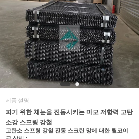
문
의
하
기
뉴
스
제품 설명
사
파기 위한 체눈을 진동시키는 마모 저항력 고탄
건
소강 스프링 강철
고탄소 스프링 강철 진동 스크린 망에 대한 퀄코이
크 상세 :