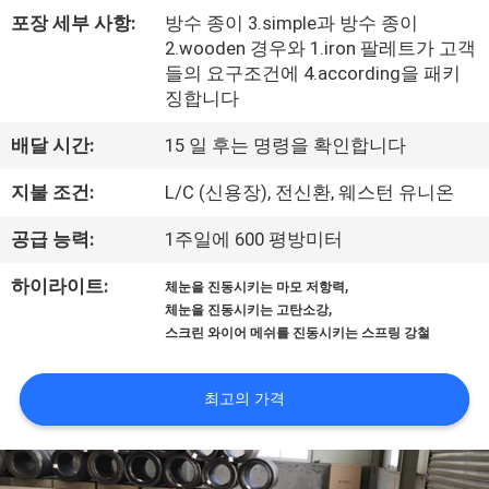
한
포장 세부 사항:
방수 종이 3.simple과 방수 종이
것
2.wooden 경우와 1.iron 팔레트가 고객
들의 요구조건에 4.according을 패키
징합니다
공
배달 시간:
15 일 후는 명령을 확인합니다
장
지불 조건:
L/C (신용장), 전신환, 웨스턴 유니온
투
공급 능력:
1주일에 600 평방미터
어
,
하이라이트:
체눈을 진동시키는 마모 저항력
,
체눈을 진동시키는 고탄소강
품
스크린 와이어 메쉬를 진동시키는 스프링 강철
질
최고의 가격
관
리