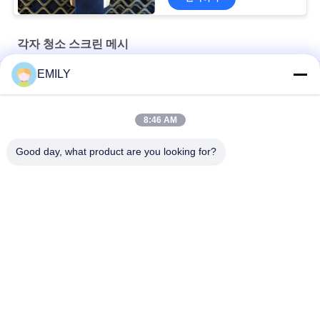
각자 청소 스크린 메시
EMILY
실리카 모래 세척용 셰이커 자갈 채광 진동 스크린
디자인 유형 차단 방지 스크린 습한 물질 스크린 처리
8:46 AM
석재 파쇄기용 막힘 방지 채석강 스크린 메쉬
Good day, what product are you looking for?
모든
자동 접착 절연제 핀
절연제 닻 핀
금속 메시 휘장
건축 철망사
타일 배커 이사회 세
장식 못 용접 핀