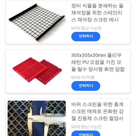
장비 식물을 분쇄하는 돌
채석장을 위한 스테인리
스 채석장 스크린 메시
MOQ:협상 가능한
연락하다
305x305x30mm 폴리우
레탄 PU 오점을 가진 모
듈 탈수 망사형 화면 담합
MOQ:10 PC를
연락하다
바위 스크린을 위한 총계
스크린 매체로 온화한 강
철 진동체 스크린 철망사
MOQ:협상 가능한
연락하다