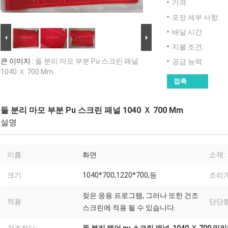
가격:
포장 세부 사항:
배달 시간:
지불 조건:
큰 이미지 :
돌 분리 마모 부분 Pu 스크린 패널
공급 능력:
1040 Ｘ 700 Mm
접촉
돌 분리 마모 부분 Pu 스크린 패널 1040 Ｘ 700 Mm
설명
이름:
화면
소재:
크기:
1040*700,1220*700,등
조리개
젖은 응용 프로그램, 그러나 또한 건조
적용:
단단함
스크린에 적용 될 수 있습니다.