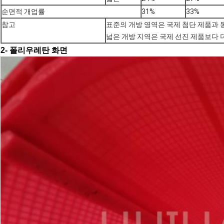
순면적 개업률
31%
33%
참고
표준의 개방 영역은 국제 첨단 제품과 
넓은 개방 지역은 국제 선진 제품보다 
2- 폴리우레탄 화면