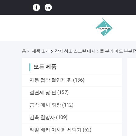
홈
제품 소개
각자 청소 스크린 메시
돌 분리 마모 부분 Pu
모든 제품
자동 접착 절연제 핀
(136)
절연제 닻 핀
(157)
금속 메시 휘장
(112)
건축 철망사
(109)
타일 배커 이사회 세탁기
(62)