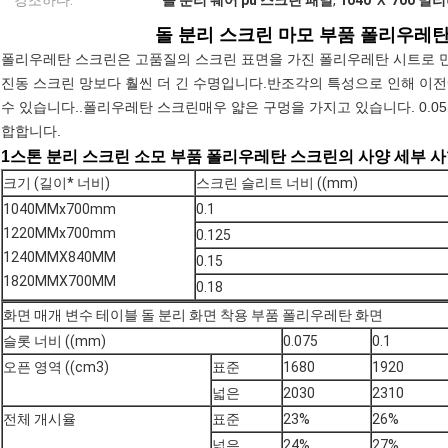
강조하다:
돌 분리 웨어 pu 스크린 패널
,
1040 Ｘ 700 
돌 분리 스크린 마모 부품 폴리우레탄 스
폴리우레탄 스크린은 고품질의 스크린 표면을 가진 폴리우레탄 시트로 
진동 스크린 망보다 훨씬 더 긴 수명입니다.반조각의 특성으로 인해 이
수 있습니다..
폴리우레탄 스크린
매우 얇은 구멍을 가지고 있습니다. 0.0
합합니다.
1스톤 분리 스크린 소모 부품 폴리우레탄 스크린의 사양 세부 
크기 (길이* 너비)
스크린 슬리트 너비 ((mm)
1040MMx700mm
0.1
1220MMx700mm
0.125
1240MMX840MM
0.15
1820MMX700MM
0.18
화면 매개 변수 테이블 돌 분리 화면 착용 부품 폴리우레탄 화면
슬롯 너비 ((mm)
0.075
0.1
오픈 영역 ((cm3)
표준
1680
1920
넓은
2030
2310
전체 개시율
표준
23%
26%
넓은
24%
27%