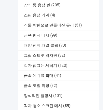
장식 못 용접 핀
(205)
스핀 용접 기계
(4)
직물 박판으로 만들어진 유리
(51)
금속 반지 메시
(99)
태양 전지 패널 클립
(70)
그립 스트럿 격자판
(32)
각자 잠그는 세탁기
(120)
금속 메쉬를 확대
(41)
금속 코일 휘장
(32)
장식적인 철망사
(101)
각자 청소 스크린 메시
(89)