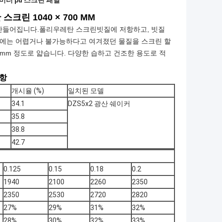
밀리미터 pu 스크린 패널
크린 1040 × 700 MM
만들어집니다.
폴리우레탄 스크린
빗질에 저항하고, 빗질
전에는 어렵거나 불가능하다고 여겨졌던 물질을 스크린 할
5mm 정도로 얇습니다. 다양한 습하고 건조한 용도로 적
사항
개시율 (%)
일치된 모델
34.1
DZS5x2 광산 쉐이커
35.8
38.8
42.7
0.125
0.15
0.18
0.2
1940
2100
2260
2350
2350
2530
2720
2820
27%
29%
31%
32%
28%
30%
32%
33%