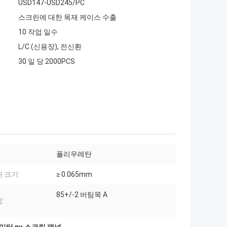
USD147-USD245/PC
스크린에 대한 목재 케이스 수출
10 작업 일수
L/C (신용장), 전신환
30 일 당 2000PCS
폴리우레탄
 크기:
≥ 0.065mm
85+/-2 버팀목 A
: