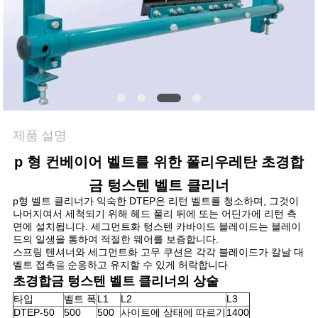
문
의
하
기
제품 설명
뉴
p 형 컨베이어 벨트를 위한 폴리우레탄 초경합
금 텅스텐 벨트 클리너
스
p형 벨트 클리너가 익숙한 DTEP은 리턴 벨트를 청소하며, 그것이
나머지여서 세척되기 위해 헤드 풀리 뒤에 또는 어딘가에 리턴 측
면에 설치됩니다. 세그먼트화 텅스텐 카바이드 블레이드는 블레이
사
드의 일생을 통하여 적절한 웨어를 보증합니다.
스프링 텐셔너와 세그먼트화 고무 쿠션은 각각 블레이드가 칼날 대
건
벨트 접촉
을
순응하고 유지할 수 있게 허락합니다
.
초경합금 텅스텐 벨트 클리너의 상술
타입
벨트 폭
L1
L2
L3
DTEP-50
500
500
사이트에 상태에 따르기
1400