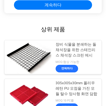
계속하다
상위 제품
장비 식물을 분쇄하는 돌
채석장을 위한 스테인리
스 채석장 스크린 메시
MOQ:협상 가능한
연락하다
305x305x30mm 폴리우
레탄 PU 오점을 가진 모
듈 탈수 망사형 화면 담합
MOQ:10 PC를