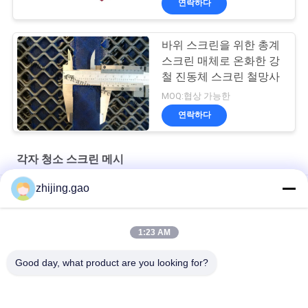
연락하다
바위 스크린을 위한 총계
스크린 매체로 온화한 강
철 진동체 스크린 철망사
MOQ:협상 가능한
연락하다
각자 청소 스크린 메시
zhijing.gao
실리카 모래 세척용 셰이커 자갈 채광 진동 스크린
디자인 유형 차단 방지 스크린 습한 물질 스크린 처리
1:23 AM
석재 파쇄기용 막힘 방지 채석강 스크린 메쉬
Good day, what product are you looking for?
모든