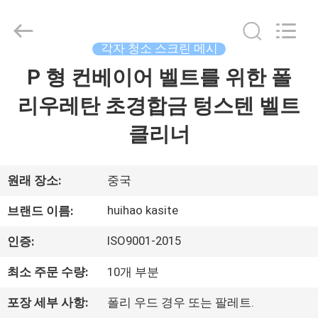
©
2017
-
2026
Huihao
각자 청소 스크린 메시
Hardware
Mesh
P 형 컨베이어 벨트를 위한 폴
집
Product
Limited.
All
리우레탄 초경합금 텅스텐 벨트
Rights
Reserved.
제
클리너
품
원래 장소:
중국
우
huihao kasite
브랜드 이름:
리
ISO9001-2015
인증:
에
최소 주문 수량:
10개 부분
관
포장 세부 사항:
폴리 우드 경우 또는 팔레트.