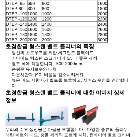
사
DTEP -65
650
600
1600
DTEP-80
800
800
1800
이
DTEP -100
1000
1000
2000
DTEP -120
1200
1200
2200
트
DTEP -140
1400
1400
2400
DTEP -160
1600
1600
2600
DTEP -180
1800
1800
2800
맵
DTEP -200
2000
2000
3000
초경합금 텅스텐 벨트 클리너의 특징
당신의 초로우즈를 위한 세그먼트 블레이드
PRIVACY
카바이드 텅스텐 스크레이퍼 날, 더 좋은 세정
벨트 폭에 적당합니다 : 500-2000mm
POLICY
손쉬운 유지보수와 대체
다운시간과 유지 비용을 감소시키세요
높은 마모 저항자가 벨트를 보호하고, 서비스 수명을 연장합니
다
초경합금 텅스텐 벨트 클리너에 대한 이미지 상세
정보
우리의 주요 생산물은 다음을 포함합니다 : 다양한 종류의 폴리우
레탄 쉬트와 패드, 충돌 세라믹 도르래 지체, 컨베이어 벨트 크리너,