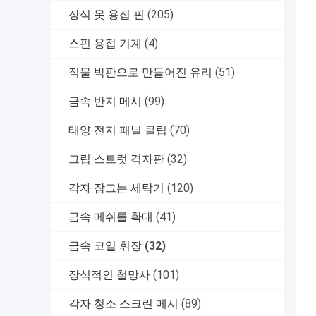
장식 못 용접 핀
(205)
스핀 용접 기계
(4)
직물 박판으로 만들어진 유리
(51)
금속 반지 메시
(99)
태양 전지 패널 클립
(70)
그립 스트럿 격자판
(32)
각자 잠그는 세탁기
(120)
금속 메쉬를 확대
(41)
금속 코일 휘장
(32)
장식적인 철망사
(101)
각자 청소 스크린 메시
(89)