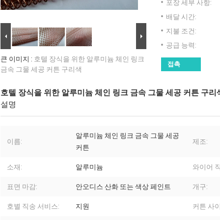
포장 세부 사항:
배달 시간:
지불 조건:
공급 능력:
큰 이미지 :
호텔 장식을 위한 알루미늄 체인 링크
접촉
금속 그물 세공 커튼 구리색
호텔 장식을 위한 알루미늄 체인 링크 금속 그물 세공 커튼 구리
설명
알루미늄 체인 링크 금속 그물 세공
이름:
제조:
커튼
소재:
알루미늄
와이어 직
표면 마감:
안오디스 산화 또는 색상 페인트
개구:
호별 직송 서비스:
지원
커튼 사이