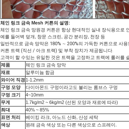
체인 링크 금속 Mesh 커튼의 설명:
체인 링크 금속 망원경 커튼은 항상 현대적인 실내 장식용으로 
예를 들어
벽 덮개, 창문 스크린, 공간 분리장, 천장 등
일반적으로 금속 망막은 180% ∼ 200%의 가득한 커튼으로 사용
커튼 트랙 (직선 / 아크 트랙) 및 부착 장치가 제공됩니다.
고객이 할 수있는 유일한 것은 트랙을 고정하고 트랙에 롤러를
제품
체인 링크 금속 망막
재료
알루미늄 합금
와이어 직경
1-1.2mm
구멍 모양
다이아몬드 구멍이라고도 불리는 롬브스 구멍
구멍 크기
4~10mm
무게
1.7kg/m2 ~ 6kg/m2 (선된 모양과 재료에 따라)
최대
40% ~ 85%
표면 처리
베이킹 라크, 아노드 산화, 산성 세탁
색상
원래 금속 색상 또는 다른 색상으로 스프레이.