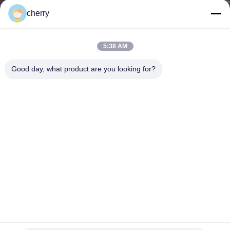
한
cherry
것
5:38 AM
공
Good day, what product are you looking for?
장
투
어
품
질
관
리
실내 장식을 위한 금관 악기 색깔 금속 반지 메시 커튼