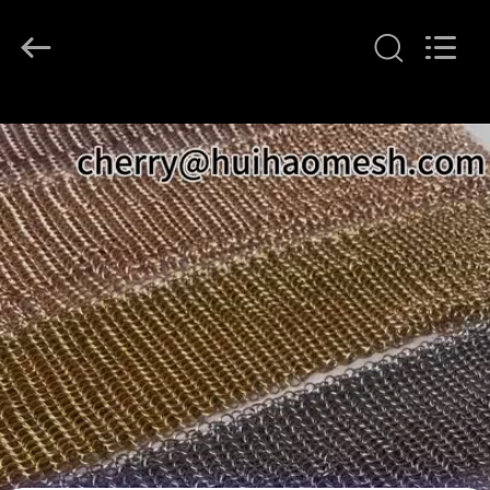
©
2017
-
2026
Huihao
Hardware
Mesh
집
Product
Limited.
All
Rights
Reserved.
제
품
우
리
에
관