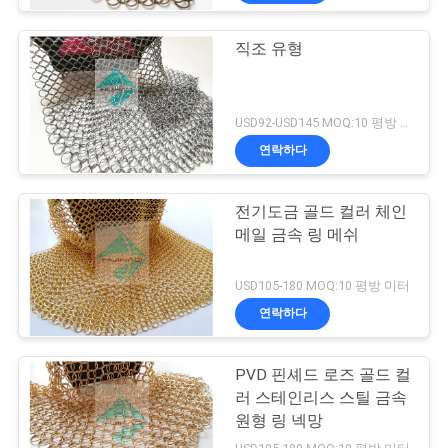
직조 유형
USD92-USD145 MOQ:10 평방 미터
연락하다
전기도금 골드 컬러 체인
메일 금속 링 메쉬
USD105-180 MOQ:10 평방 미터
연락하다
PVD 핀셰드 로즈 골드 컬
러 스테인리스 스틸 금속
원형 링 넥망