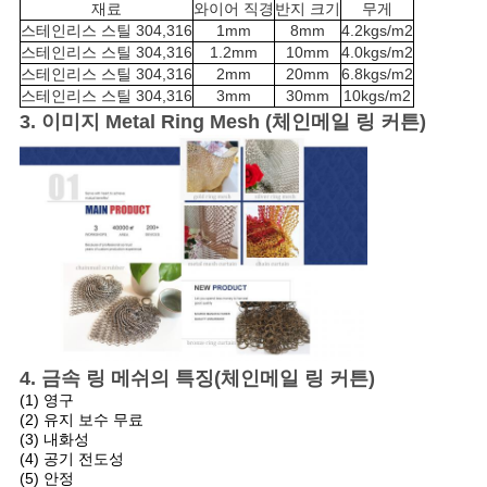
사
재료
와이어 직경
반지 크기
무게
스테인리스 스틸 304,316
1mm
8mm
4.2kgs/m2
이
스테인리스 스틸 304,316
1.2mm
10mm
4.0kgs/m2
스테인리스 스틸 304,316
2mm
20mm
6.8kgs/m2
트
스테인리스 스틸 304,316
3mm
30mm
10kgs/m2
3. 이미지
Metal Ring Mesh (체인메일 링 커튼)
맵
PRIVACY
POLICY
4. 금속 링 메쉬의 특징(체인메일 링 커튼)
(1) 영구
(2) 유지 보수 무료
(3) 내화성
(4) 공기 전도성
(5) 안정