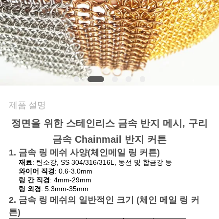
문
의
하
기
제품 설명
뉴
정면을 위한 스테인리스 금속 반지 메시, 구리
스
금속 Chainmail 반지 커튼
1. 금속 링 메쉬 사양(체인메일 링 커튼)
재료
: 탄소강, SS 304/316/316L, 동선 및 합금강 등
사
와이어 직경
: 0.6-3.0mm
링 간 직경
: 4mm-29mm
건
링 외경
: 5.3mm-35mm
2. 금속 링 메쉬의 일반적인 크기 (체인 메일 링 커
튼)