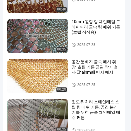
00:40
10mm 원형 링 체인메일 드
레이퍼리 금속 링 메쉬 커튼
(호텔 장식용)
금속 메시 휘장
2025-07-28
00:35
공간 분배자 금속 메시 휘
장, 호텔 커튼 금관 악기 철
사 Chainmail 반지 메시
금속 메시 휘장
2025-07-25
00:28
윈도우 처리 스테인레스 스
틸 링 메쉬 커튼, 공간 분리
기를 위한 금속 체인메일 메
쉬 커튼
금속 반지 메시
00:35
2022-09-06