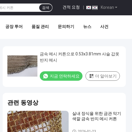
견적 요청
|
Korean
검색
공장 투어
품질 관리
문의하기
뉴스
사건
금속 메시 커튼으로 0.53x3.81mm 사슬 갑옷
반지 메시
지금 연락하세요
더 알아보기
관련 동영상
실내 장식을 위한 금관 악기
색깔 금속 반지 메시 커튼
금속 반지 메시
2026-01-23