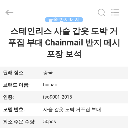
©
2017
-
2026
Huihao
금속 반지 메시
Hardware
Mesh
스테인리스 사슬 갑옷 도박 거
집
Product
Limited.
All
푸집 부대 Chainmail 반지 메시
Rights
Reserved.
제
포장 보석
품
원래 장소:
중국
우
huihao
브랜드 이름:
리
iso9001-2015
인증:
에
모델 번호:
사슬 갑옷 도박 거푸집 부대
관
50pcs
최소 주문 수량: