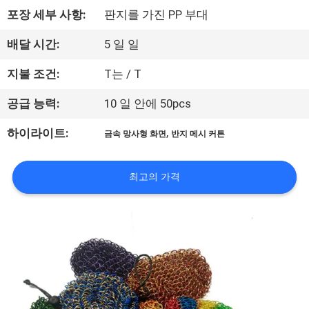
한
포장 세부 사항:
판지를 가진 PP 부대
것
배달 시간:
5 일 일
공
지불 조건:
T는 / T
장
공급 능력:
10 일 안에 50pcs
투
,
하이라이트:
금속 망사형 화면
반지 메시 커튼
어
최고의 가격
품
질
관
리