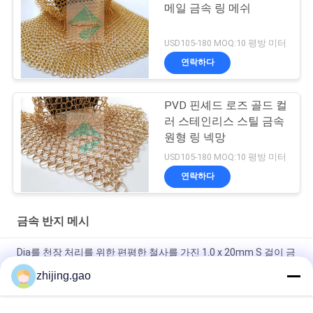
메일 금속 링 메쉬
USD105-180 MOQ:10 평방 미터
연락하다
PVD 핀셰드 로즈 골드 컬
러 스테인리스 스틸 금속
원형 링 넥망
USD105-180 MOQ:10 평방 미터
연락하다
금속 반지 메시
Dia를 천장 처리를 위한 편평한 철사를 가진 1.0 x 20mm S 걸이 금
속 메시 휘장 둥글게 되십시오
zhijing.gao
금색 웰드 스테인리스 스틸 링 메시 커튼 호텔 장식