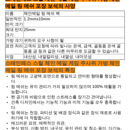
사
메일 링 메쉬 포장 보석의 사양
이
이름
체인메일 링 메쉬 백
일반적인
1.2mmx10mm
트
반지 크기
최대 반지
25mm
맵
크기
가방 크기
귀하의 요구 사항이 될
표면 처리
고객의 요청에 따라 빛나는 은색, 금색, 골동품 은색 골
동품 금 등과 같은 다른 마무리로 도금할 수 있습니다.
PRIVACY
이점
내산성, 내알칼리성, 내열성, 내마모성
POLICY
스테인레스 스틸 체인 메일 게임 주사위 가방 체인
메일 링 메쉬 포장 보석의 특징
링 메쉬는 고광택 표면으로 통일되고 연마된 형태를 형성합니
다.
링 메쉬는 유지 관리가 거의 필요하지 않으며 100% 재활용 가
능합니다.
짠 공기와 바람으로 인한 스트레스를 장기간 견뎌냅니다.
건축 디자인에서는 기능적 기능과 미적 기능을 모두 충족합니
다.
링 메쉬는 천장, 파티션 및 배경 장식과 같은 장식 재료로 사용
하기에 더 적합합니다.
매끄러운 표면, 매력적인 외관;
부식 방지, 산화 방지, 내구성, 유지 관리 및 청소 용이, 다기능,