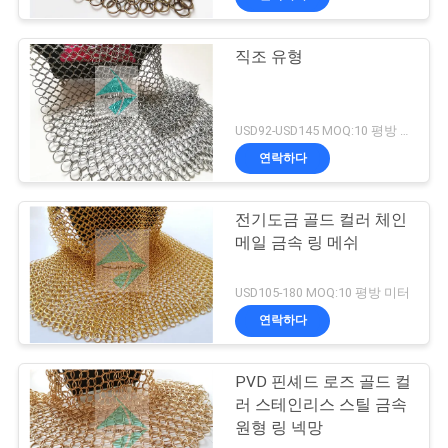
직조 유형
USD92-USD145 MOQ:10 평방 미터
연락하다
전기도금 골드 컬러 체인
메일 금속 링 메쉬
USD105-180 MOQ:10 평방 미터
연락하다
PVD 핀셰드 로즈 골드 컬
러 스테인리스 스틸 금속
원형 링 넥망