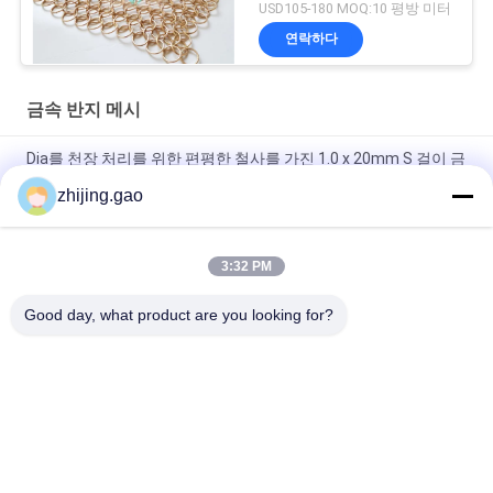
USD105-180 MOQ:10 평방 미터
연락하다
금속 반지 메시
Dia를 천장 처리를 위한 편평한 철사를 가진 1.0 x 20mm S 걸이 금
속 메시 휘장 둥글게 되십시오
zhijing.gao
금색 웰드 스테인리스 스틸 링 메시 커튼 호텔 장식
3:32 PM
스테인레스 스틸 체인 메일 금속 Mesh 커튼 0.53x3.81mm 소방
경비 스크린
Good day, what product are you looking for?
모든
자동 접착 절연제 핀
절연제 닻 핀