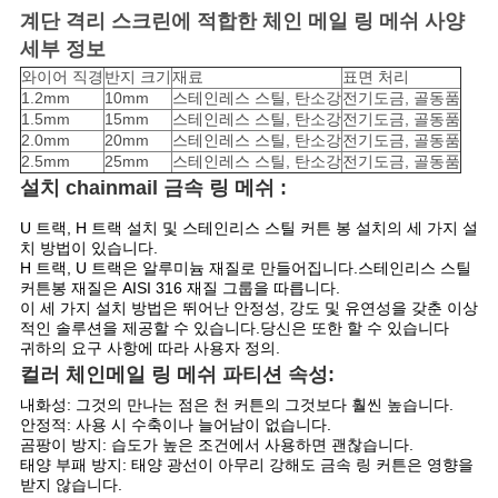
사
계단 격리 스크린에 적합한 체인 메일 링 메쉬 사양
이
세부 정보
와이어 직경
반지 크기
재료
표면 처리
트
1.2mm
10mm
스테인레스 스틸, 탄소강
전기도금, 골동품
1.5mm
15mm
스테인레스 스틸, 탄소강
전기도금, 골동품
맵
2.0mm
20mm
스테인레스 스틸, 탄소강
전기도금, 골동품
2.5mm
25mm
스테인레스 스틸, 탄소강
전기도금, 골동품
설치
chainmail 금속 링 메쉬 
:
PRIVACY
U 트랙, H 트랙 설치 및 스테인리스 스틸 커튼 봉 설치의 세 가지 설
POLICY
치 방법이 있습니다.
H 트랙, U 트랙은 알루미늄 재질로 만들어집니다.스테인리스 스틸
커튼봉 재질은 AISI 316 재질 그룹을 따릅니다.
이 세 가지 설치 방법은 뛰어난 안정성, 강도 및 유연성을 갖춘 이상
적인 솔루션을 제공할 수 있습니다.당신은 또한 할 수 있습니다
귀하의 요구 사항에 따라 사용자 정의.
컬러 체인메일 링 메쉬 파티션 속성:
내화성: 그것의 만나는 점은 천 커튼의 그것보다 훨씬 높습니다.
안정적: 사용 시 수축이나 늘어남이 없습니다.
곰팡이 방지: 습도가 높은 조건에서 사용하면 괜찮습니다.
태양 부패 방지: 태양 광선이 아무리 강해도 금속 링 커튼은 영향을
받지 않습니다.