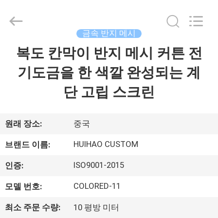
©
2017
-
2026
Huihao
금속 반지 메시
Hardware
Mesh
복도 칸막이 반지 메시 커튼 전
집
Product
Limited.
All
기도금을 한 색깔 완성되는 계
Rights
Reserved.
제
단 고립 스크린
품
원래 장소:
중국
우
HUIHAO CUSTOM
브랜드 이름:
리
ISO9001-2015
인증:
에
COLORED-11
모델 번호:
관
최소 주문 수량:
10 평방 미터