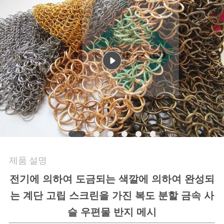
문
의
하
기
뉴
스
제품 설명
사
전기에 의하여 도금되는 색깔에 의하여 완성되
건
는 계단 고립 스크린을 가진 복도 분할 금속 사
슬 우편물 반지 메시