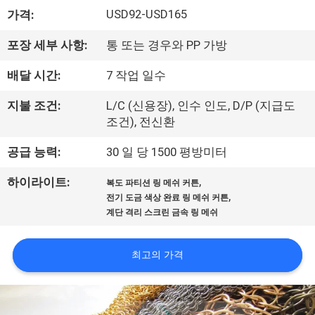
한
USD92-USD165
가격:
것
포장 세부 사항:
통 또는 경우와 PP 가방
공
배달 시간:
7 작업 일수
장
지불 조건:
L/C (신용장), 인수 인도, D/P (지급도
조건), 전신환
투
공급 능력:
30 일 당 1500 평방미터
어
,
하이라이트:
복도 파티션 링 메쉬 커튼
,
전기 도금 색상 완료 링 메쉬 커튼
품
계단 격리 스크린 금속 링 메쉬
질
최고의 가격
관
리