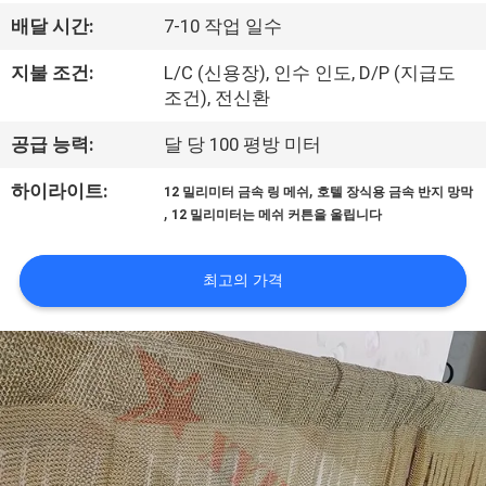
한
배달 시간:
7-10 작업 일수
것
지불 조건:
L/C (신용장), 인수 인도, D/P (지급도
조건), 전신환
공
공급 능력:
달 당 100 평방 미터
장
,
하이라이트:
12 밀리미터 금속 링 메쉬
호텔 장식용 금속 반지 망막
투
,
12 밀리미터는 메쉬 커튼을 울립니다
어
최고의 가격
품
질
관
리