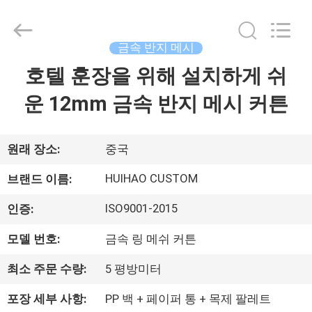
©
2017
-
2026
Huihao
금속 반지 메시
Hardware
Mesh
호텔 훈장을 위해 설치하게 쉬
집
Product
Limited.
All
운 12mm 금속 반지 메시 커튼
Rights
Reserved.
제
품
원래 장소:
중국
HUIHAO CUSTOM
브랜드 이름:
우
ISO9001-2015
인증:
리
모델 번호:
금속 링 메쉬 커튼
에
최소 주문 수량:
5 평방미터
관
포장 세부 사항:
PP 백 + 페이퍼 통 + 목제 팔레트