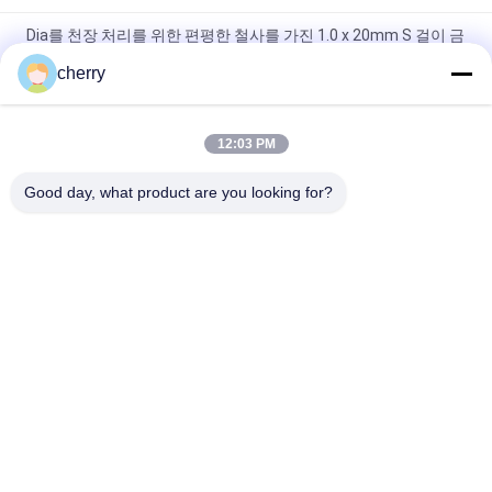
Dia를 천장 처리를 위한 편평한 철사를 가진 1.0 x 20mm S 걸이 금
속 메시 휘장 둥글게 되십시오
cherry
금색 웰드 스테인리스 스틸 링 메시 커튼 호텔 장식
12:03 PM
스테인레스 스틸 체인 메일 금속 Mesh 커튼 0.53x3.81mm 소방
경비 스크린
Good day, what product are you looking for?
모든
자동 접착 절연제 핀
절연제 닻 핀
금속 메시 휘장
건축 철망사
타일 배커 이사회 세
장식 못 용접 핀
탁기