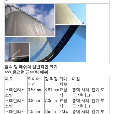
스
금속 링 메쉬의 일반적인 크기:
>>> 용접형 금속 링 메쉬
재료
와이어
링 직경
최대
마감
직경
치수
스테인리스
0.53mm
3.81mm
요청
광택 처리, 전기 도
스틸
시
금, 앤티크
스테인리스
0.8mm
7.0mm
요청
광택 처리, 전기 도
스틸
시
금, 앤티크
스테인리스
1.5mm
15mm
2M x
광택 처리, 전기 도