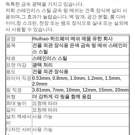
사
독특한 금속 광택을 가지고 있습니다.
저희 스테인리스 스틸 금속 링 메쉬는 건축 장식에 널리 사
이
용되며,
그 효과가 놀랍습니다.
벽 덮개, 공간 분할, 룸 디바
트
이더,
창 스크린, 천장 또는 램프 장식으로 실내 또는 실외에
서 사용할 수 있습니다.
맵
공장
Huihao 하드웨어 메쉬 제품 유한 회사
품목
건물 외관 장식용 은색 금속 링 메쉬 스테인리
스 스틸
PRIVACY
재료
스테인리스 스틸
표면 마감
광택 처리
POLICY
용도
건물 외관 장식용
와이어 직경
0.53mm, 0.8mm, 1.0mm, 1.2mm, 1.5mm,
2.0mm
링 직경
3.81mm, 7mm, 10mm, 12mm, 15mm, 20mm
유형
더 강하게 각 링을 함께 용접
최대 높이
요청에 따라
길이
요청에 따라
설치 액세서
사용 가능
리
디자인 서비
사용 가능