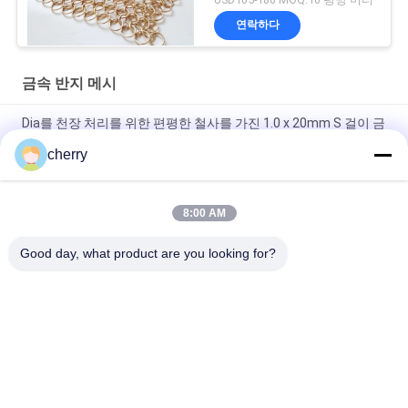
연락하다
금속 반지 메시
Dia를 천장 처리를 위한 편평한 철사를 가진 1.0 x 20mm S 걸이 금
속 메시 휘장 둥글게 되십시오
cherry
금색 웰드 스테인리스 스틸 링 메시 커튼 호텔 장식
8:00 AM
스테인레스 스틸 체인 메일 금속 Mesh 커튼 0.53x3.81mm 소방
경비 스크린
Good day, what product are you looking for?
모든
자동 접착 절연제 핀
절연제 닻 핀
금속 메시 휘장
건축 철망사