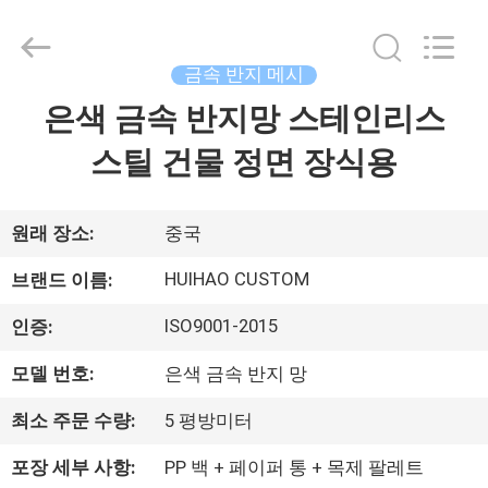
©
2017
-
2026
Huihao
금속 반지 메시
Hardware
Mesh
은색 금속 반지망 스테인리스
집
Product
Limited.
All
스틸 건물 정면 장식용
Rights
Reserved.
제
품
원래 장소:
중국
HUIHAO CUSTOM
브랜드 이름:
우
ISO9001-2015
인증:
리
모델 번호:
은색 금속 반지 망
에
최소 주문 수량:
5 평방미터
관
포장 세부 사항:
PP 백 + 페이퍼 통 + 목제 팔레트