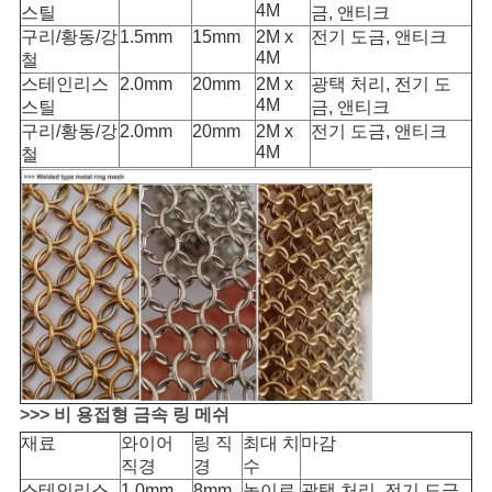
4M
스틸
금, 앤티크
구리/
황동/강
1.5mm
15mm
2M x
전기 도금, 앤티크
4M
철
스테인리스
2.0mm
20mm
2M x
광택 처리, 전기 도
4M
스틸
금, 앤티크
구리/
황동/강
2.0mm
20mm
2M x
전기 도금, 앤티크
4M
철
>>> 비 용접형 금속 링 메쉬
재료
와이어
링 직
최대 치
마감
직경
경
수
스테인리스
1.0mm
8mm
높이로
광택 처리, 전기 도금,