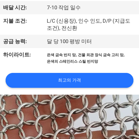
한
배달 시간:
7-10 작업 일수
것
지불 조건:
L/C (신용장), 인수 인도, D/P (지급도
조건), 전신환
공
공급 능력:
달 당 100 평방 미터
장
,
,
하이라이트:
은색 금속 반지 망
건물 외관 장식 금속 고리 망
투
은색의 스테인리스 스틸 반지망
어
최고의 가격
품
질
관
리