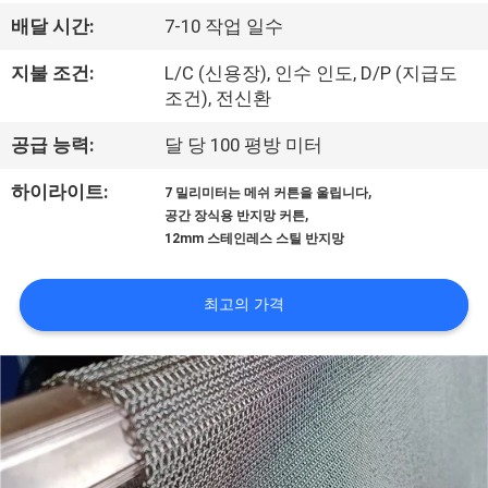
한
배달 시간:
7-10 작업 일수
것
지불 조건:
L/C (신용장), 인수 인도, D/P (지급도
조건), 전신환
공
공급 능력:
달 당 100 평방 미터
장
,
하이라이트:
7 밀리미터는 메쉬 커튼을 울립니다
투
,
공간 장식용 반지망 커튼
12mm 스테인레스 스틸 반지망
어
최고의 가격
품
질
관
리