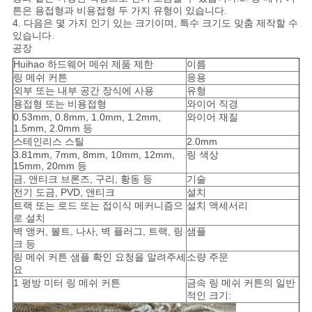
사
튼은 용접형과 비용접형 두 가지 유형이 있습니다.
4. 다음은 몇 가지 인기 있는 크기이며, 특수 크기도 맞춤 제작할 수
이
있습니다.
공장
트
Huihao 하드웨어 메쉬 제품 제한
이름
링 메쉬 커튼
응용
맵
외부 또는 내부 공간 장식에 사용
유형
용접형 또는 비용접형
와이어 직경
0.53mm, 0.8mm, 1.0mm, 1.2mm,
와이어 재질
PRIVACY
1.5mm, 2.0mm 등
스테인리스 스틸
2.0mm
POLICY
3.81mm, 7mm, 8mm, 10mm, 12mm,
링 색상
15mm, 20mm 등
금, 앤티크 브론즈, 구리, 황동 등
기술
전기 도금, PVD, 앤티크
설치
트랙 또는 로드 또는 접이식 메커니즘으
설치 액세서리
로 설치
벽 앵커, 볼트, 나사, 벽 플러그, 트랙, 링
샘플
크 등
링 메쉬 커튼 샘플 확인 요청을 알려주세
소량 주문
요
1 평방 미터 링 메쉬 커튼
금속 링 메쉬 커튼의 일반
적인 크기: