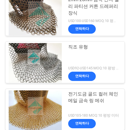
리 파티션 커튼 드레퍼리
장식
USD100-USD160 MOQ:10 평방 미터
연락하다
직조 유형
USD92-USD145 MOQ:10 평방 미터
연락하다
전기도금 골드 컬러 체인
메일 금속 링 메쉬
USD105-180 MOQ:10 평방 미터
연락하다