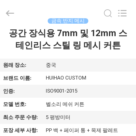
©
2017
-
2026
Huihao
금속 반지 메시
Hardware
Mesh
공간 장식용 7mm 및 12mm 스
집
Product
Limited.
All
테인리스 스틸 링 메시 커튼
Rights
Reserved.
제
품
원래 장소:
중국
HUIHAO CUSTOM
브랜드 이름:
우
ISO9001-2015
인증:
리
모델 번호:
벨소리 메쉬 커튼
에
최소 주문 수량:
5 평방미터
관
포장 세부 사항:
PP 백 + 페이퍼 통 + 목제 팔레트