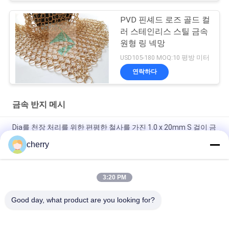
PVD 핀셰드 로즈 골드 컬
러 스테인리스 스틸 금속
원형 링 넥망
USD105-180 MOQ:10 평방 미터
연락하다
금속 반지 메시
Dia를 천장 처리를 위한 편평한 철사를 가진 1.0 x 20mm S 걸이 금
속 메시 휘장 둥글게 되십시오
cherry
금색 웰드 스테인리스 스틸 링 메시 커튼 호텔 장식
3:20 PM
스테인레스 스틸 체인 메일 금속 Mesh 커튼 0.53x3.81mm 소방
경비 스크린
Good day, what product are you looking for?
모든