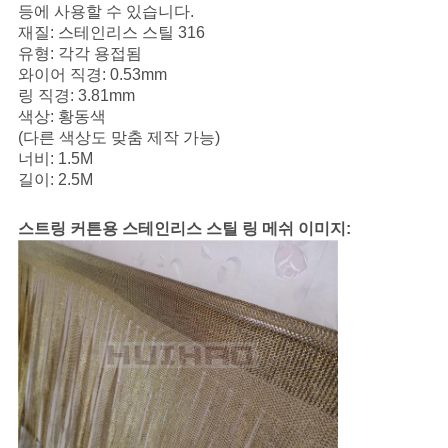
사
등에 사용할 수 있습니다.
재질: 스테인리스 스틸 316
이
유형: 각각 용접됨
와이어 직경: 0.53mm
트
링 직경: 3.81mm
맵
색상: 황동색
(다른 색상도 맞춤 제작 가능)
너비: 1.5M
길이: 2.5M
PRIVACY
POLICY
스트링 커튼용 스테인리스 스틸 링 메쉬 이미지: