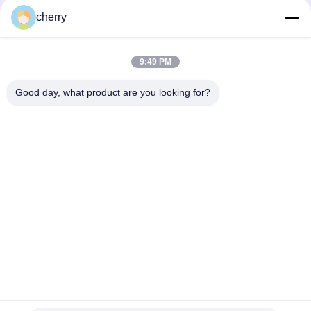
속 메시 휘장 둥글게 되십시오
cherry
금색 웰드 스테인리스 스틸 링 메시 커튼 호텔 장식
9:49 PM
스테인레스 스틸 체인 메일 금속 Mesh 커튼 0.53x3.81mm 소방
경비 스크린
Good day, what product are you looking for?
모든
자동 접착 절연제 핀
절연제 닻 핀
금속 메시 휘장
건축 철망사
타일 배커 이사회 세
장식 못 용접 핀
탁기
직물 박판으로 만들
스핀 용접 기계
어진 유리