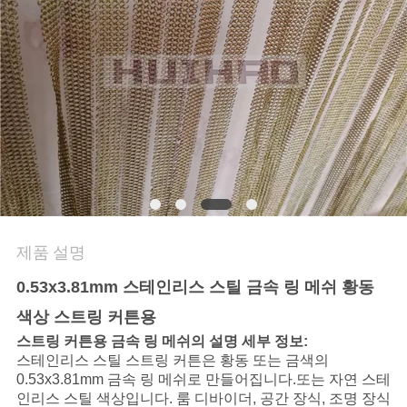
문
의
하
기
뉴
스
제품 설명
0.53x3.81mm 스테인리스 스틸 금속 링 메쉬 황동
사
색상 스트링 커튼용
건
스트링 커튼용 금속 링 메쉬의 설명 세부 정보:
스테인리스 스틸 스트링 커튼은 황동 또는 금색의
0.53x3.81mm 금속 링 메쉬로 만들어집니다.
또는 자연 스테
인리스 스틸 색상입니다. 룸 디바이더, 공간 장식, 조명 장식