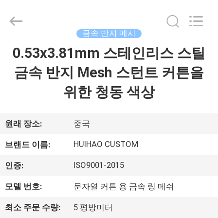
©
2017
-
2026
Huihao
금속 반지 메시
Hardware
Mesh
0.53x3.81mm 스테인리스 스틸
집
Product
Limited.
All
금속 반지 Mesh 스턴트 커튼을
Rights
Reserved.
제
위한 청동 색상
품
원래 장소:
중국
우
HUIHAO CUSTOM
브랜드 이름:
리
ISO9001-2015
인증:
에
모델 번호:
문자열 커튼 용 금속 링 메쉬
관
최소 주문 수량:
5 평방미터