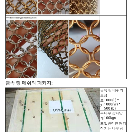
금속 링 메쉬의 패키지:
금속 링 메쉬의
포장
1000(L) *
크
1000(W) *
기
500 (D)
무
나무 상자당
100kgs
게
포
일반적인 패키
장
지는 나무 상