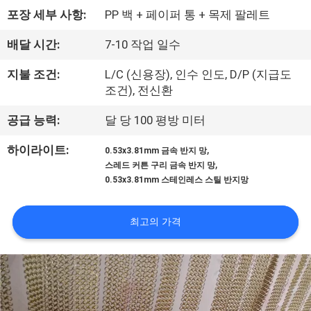
한
포장 세부 사항:
PP 백 + 페이퍼 통 + 목제 팔레트
것
배달 시간:
7-10 작업 일수
공
지불 조건:
L/C (신용장), 인수 인도, D/P (지급도
조건), 전신환
장
공급 능력:
달 당 100 평방 미터
투
,
하이라이트:
0.53x3.81mm 금속 반지 망
어
,
스레드 커튼 구리 금속 반지 망
0.53x3.81mm 스테인레스 스틸 반지망
품
최고의 가격
질
관
리