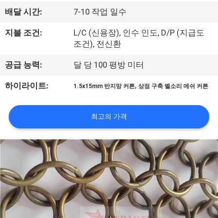
한
배달 시간:
7-10 작업 일수
것
지불 조건:
L/C (신용장), 인수 인도, D/P (지급도
조건), 전신환
공
공급 능력:
달 당 100 평방 미터
장
,
하이라이트:
1.5x15mm 반지망 커튼
상점 구축 벨소리 메쉬 커튼
투
어
최고의 가격
품
질
관
리