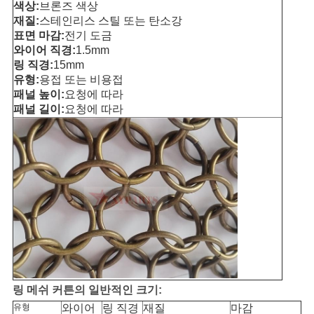
사
색상:
브론즈 색상
재질:
스테인리스 스틸 또는 탄소강
이
표면 마감:
전기 도금
와이어 직경:
1.5mm
트
링 직경:
15mm
유형:
용접 또는 비용접
맵
패널 높이:
요청에 따라
패널 길이:
요청에 따라
PRIVACY
POLICY
링 메쉬 커튼의 일반적인 크기:
유형
와이어
링 직경
재질
마감