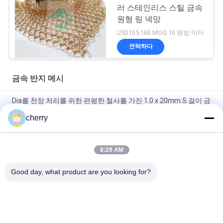
러 스테인리스 스틸 금속
원형 링 넥망
USD105-180 MOQ:10 평방 미터
연락하다
금속 반지 메시
Dia를 천장 처리를 위한 편평한 철사를 가진 1.0 x 20mm S 걸이 금
속 메시 휘장 둥글게 되십시오
cherry
금색 웰드 스테인리스 스틸 링 메시 커튼 호텔 장식
8:29 AM
스테인레스 스틸 체인 메일 금속 Mesh 커튼 0.53x3.81mm 소방
경비 스크린
Good day, what product are you looking for?
모든