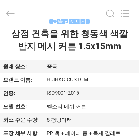
©
2017
-
2026
Huihao
금속 반지 메시
Hardware
Mesh
상점 건축을 위한 청동색 색깔
집
Product
Limited.
All
반지 메시 커튼 1.5x15mm
Rights
Reserved.
제
품
원래 장소:
중국
HUIHAO CUSTOM
브랜드 이름:
우
ISO9001-2015
인증:
리
모델 번호:
벨소리 메쉬 커튼
에
최소 주문 수량:
5 평방미터
관
포장 세부 사항:
PP 백 + 페이퍼 통 + 목제 팔레트