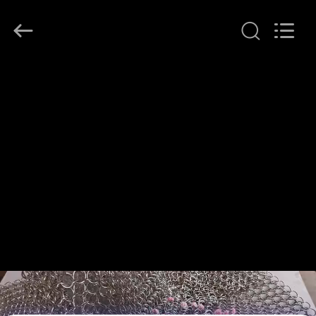
©
2017
-
2026
Huihao
Hardware
Mesh
집
Product
Limited.
All
Rights
Reserved.
제
품
우
리
에
관