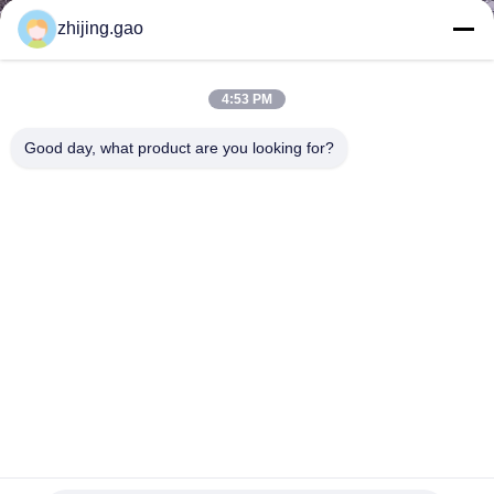
한
zhijing.gao
것
4:53 PM
공
Good day, what product are you looking for?
장
투
어
품
질
관
정면 훈장을 위한 Chainmail에 의하여 용접되는 Pvd 금속 반
리
지 메시