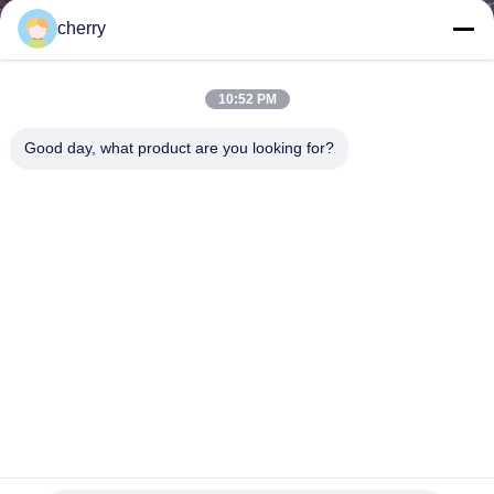
한
cherry
것
10:52 PM
공
Good day, what product are you looking for?
장
투
어
품
질
관
0.53x3.81mm 스테인리스 스틸 용접 된 체인메일 망막 방 분
리
할 스크린