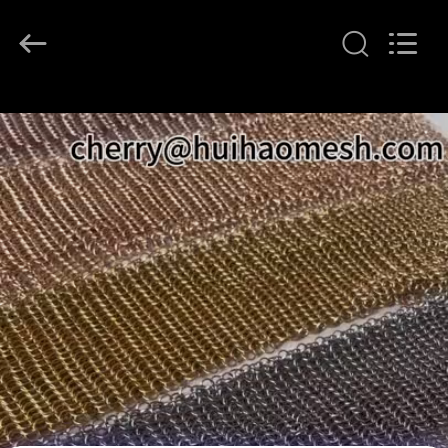
©
2017
-
2026
Huihao
Hardware
Mesh
집
Product
Limited.
All
Rights
Reserved.
제
품
우
리
에
관