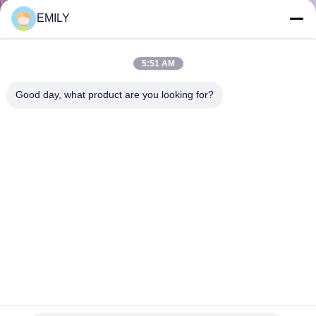
한
EMILY
것
5:51 AM
공
Good day, what product are you looking for?
장
투
어
품
질
관
리
화재 예방 음식점 파티션을위한 금속 반지 망 커튼