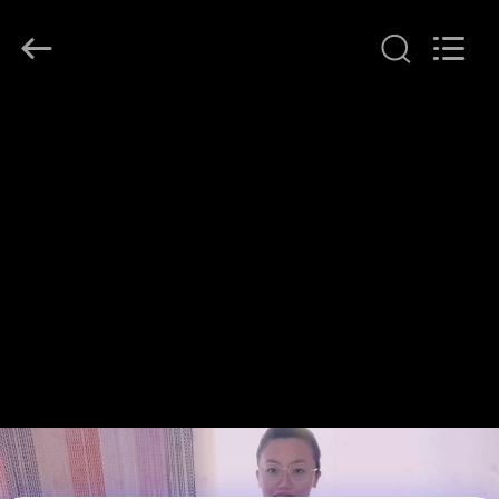
©
2017
-
2026
Huihao
Hardware
Mesh
집
Product
Limited.
All
Rights
Reserved.
제
품
우
리
에
관