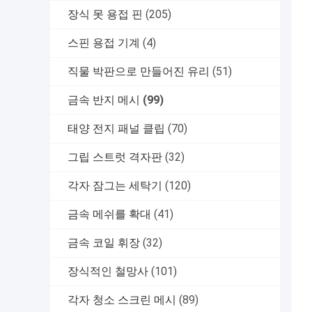
장식 못 용접 핀
(205)
스핀 용접 기계
(4)
직물 박판으로 만들어진 유리
(51)
금속 반지 메시
(99)
태양 전지 패널 클립
(70)
그립 스트럿 격자판
(32)
각자 잠그는 세탁기
(120)
금속 메쉬를 확대
(41)
금속 코일 휘장
(32)
장식적인 철망사
(101)
각자 청소 스크린 메시
(89)