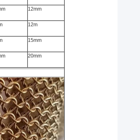
mm
12mm
m
12m
m
15mm
mm
20mm