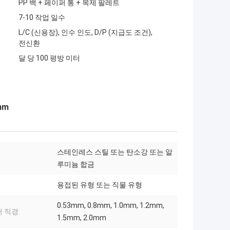
PP 백 + 페이퍼 통 + 목제 팔레트
7-10 작업 일수
L/C (신용장), 인수 인도, D/P (지급도 조건),
전신환
달 당 100 평방 미터
mm
스테인레스 스틸 또는 탄소강 또는 알
루미늄 합금
용접된 유형 또는 직물 유형
0.53mm, 0.8mm, 1.0mm, 1.2mm,
 직경:
1.5mm, 2.0mm