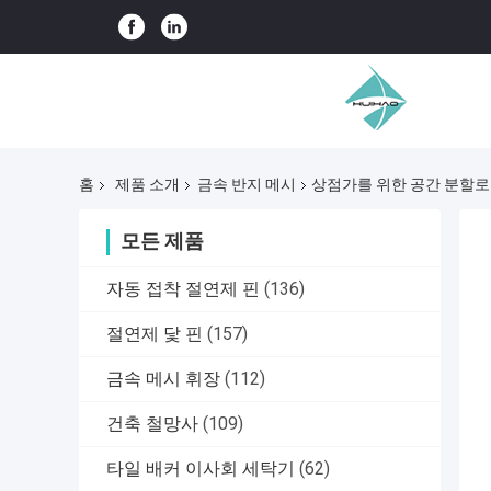
홈
제품 소개
금속 반지 메시
상점가를 위한 공간 분할로 
모든 제품
자동 접착 절연제 핀
(136)
절연제 닻 핀
(157)
금속 메시 휘장
(112)
건축 철망사
(109)
타일 배커 이사회 세탁기
(62)