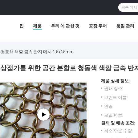
집
제품
우리 에 관한 것
공장 투어
품질 관리
청동색 색깔 금속 반지 메시 1.5x15mm
상점가를 위한 공간 분할로 청동색 색깔 금속 반지 
제품 상세 정보:
원래 장소:
브랜드 이름:
인증:
모델 번호:
결제 및 배송 조건:
최소 주문 수량: