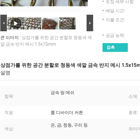
포장 세부 사항:
배달 시간:
지불 조건:
공급 능력:
큰 이미지 :
상점가를 위한 공간 분할로 청동색 색
깔 금속 반지 메시 1.5x15mm
접촉
상점가를 위한 공간 분할로 청동색 색깔 금속 반지 메시 1.5x15
설명
금속 링 메쉬
항목:
소재:
적용:
룸 디바이더 커튼
종류:
은, 금, 청동, 구리 등.
색상:
와이어