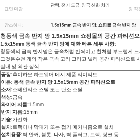
광택, 전기 도금, 양극 산화 처리
표면 마감:
링 직
강조하다:
1.5x15mm 금속 반지 망
,
쇼핑몰 금속 반지 망
청동색 금속 반지 망 1.5x15mm 쇼핑몰의 공간 파티션
1.5x15mm 동색 금속 반지 망에 대한 빠른 세부 사항:
청동색의 금속 반지망은 금속처럼 반짝이고 천처럼 부드럽게 느
그것은
수천 개의 작은 금속 고리 그리고 널리 공간 파티션으로 
실내 및 외관 장식
공장:
후이하오 하드웨어 메시 제품 리미티드
이름: 동색 금속 반지 망 1.5x15mm 공간 파티션으로
소재:
스테인리스 스틸 또는 탄소 스틸
색상:
금속
와이어 지름:
1.5mm
반지 지름:
15mm
기술:
가전화
설치:
트랙이나 막대기 또는 접기 메커니즘으로 설치
설치용품:
벽 안커, 블롯, 나사, 벽 플러그, 트랙, 링크 등