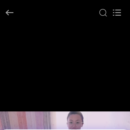
©
2017
-
2026
Huihao
Hardware
Mesh
집
Product
Limited.
All
Rights
Reserved.
제
품
우
리
에
관