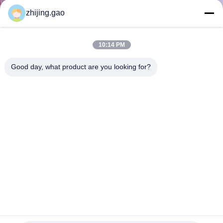
한
zhijing.gao
것
10:14 PM
공
Good day, what product are you looking for?
장
투
어
품
질
관
상점가를 위한 공간 분할로 청동색 색깔 금속 반지 메시
리
1.5x15mm